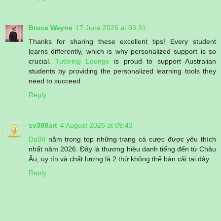
Bruce Wayne
17 June 2026 at 03:31
Thanks for sharing these excellent tips! Every student
learns differently, which is why personalized support is so
crucial.
Tutoring Lounge
is proud to support Australian
students by providing the personalized learning tools they
need to succeed.
Reply
sv388art
4 August 2026 at 09:43
Da88
nằm trong top những trang cá cược được yêu thích
nhất năm 2026. Đây là thương hiệu danh tiếng đến từ Châu
Âu, uy tín và chất lượng là 2 thứ không thể bàn cãi tại đây.
Reply