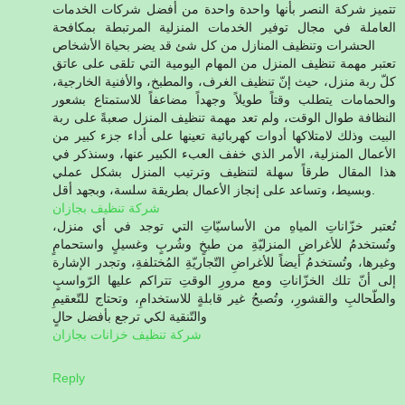
تتميز شركة النصر بأنها واحدة واحدة من أفضل شركات الخدمات
العاملة في مجال توفير الخدمات المنزلية المرتبطة بمكافحة
الحشرات وتنظيف المنازل من كل شئ قد يضر بحياة الأشخاص
تعتبر مهمة تنظيف المنزل من المهام اليومية التي تلقى على عاتق
كلّ ربة منزل، حيث إنّ تنظيف الغرف، والمطبخ، والأفنية الخارجية،
والحمامات يتطلب وقتاً طويلاً وجهداً مضاعفاً للاستمتاع بشعور
النظافة طوال الوقت، ولم تعد مهمة تنظيف المنزل صعبةً على ربة
البيت وذلك لامتلاكها أدوات كهربائية تعينها على أداء جزء كبير من
الأعمال المنزلية، الأمر الذي خفف العبء الكبير عنها، وسنذكر في
هذا المقال طرقاً سهلة لتنظيف وترتيب المنزل بشكل عملي
وبسيط، وتساعد على إنجاز الأعمال بطريقة سلسة، وبجهد أقل.
شركة تنظيف بجازان
تُعتبر خزّاناتِ المياهِ من الأساسيّاتِ التي توجد في أي منزل،
وتُستخدمُ للأغراضِ المنزليّةِ من طبخٍ وشُربٍ وغسيلٍ واستحمامٍ
وغيرها، وتُستخدمُ أيضاً للأغراضِ التّجاريّةِ المُختلفةِ، وتجدر الإشارة
إلى أنّ تلك الخزّاناتِ ومع مرورِ الوقتِ تتراكم عليها الرّواسبٍ
والطّحالبِ والقشورِ، وتُصبحُ غير قابلةٍ للاستخدامِ، وتحتاج للتّعقيمِ
والتّنقية لكي ترجع بأفضل حالٍ
شركة تنظيف خزانات بجازان
Reply