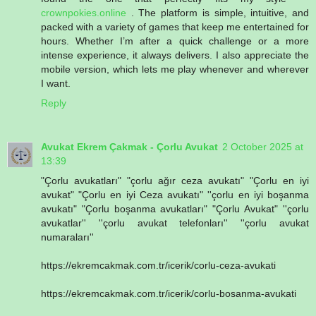
crownpokies.online
. The platform is simple, intuitive, and
packed with a variety of games that keep me entertained for
hours. Whether I’m after a quick challenge or a more
intense experience, it always delivers. I also appreciate the
mobile version, which lets me play whenever and wherever
I want.
Reply
Avukat Ekrem Çakmak - Çorlu Avukat
2 October 2025 at
13:39
"Çorlu avukatları" "çorlu ağır ceza avukatı" "Çorlu en iyi
avukat" "Çorlu en iyi Ceza avukatı" ''çorlu en iyi boşanma
avukatı" "Çorlu boşanma avukatları" "Çorlu Avukat" ''çorlu
avukatlar'' ''çorlu avukat telefonları'' ''çorlu avukat
numaraları''
https://ekremcakmak.com.tr/icerik/corlu-ceza-avukati
https://ekremcakmak.com.tr/icerik/corlu-bosanma-avukati