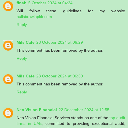
finch
5 October 2024 at 04:24
Will follow these guidelines for my website
nullsbrawlapkk.com
Reply
Mils Cafe
28 October 2024 at 06:29
This comment has been removed by the author.
Reply
Mils Cafe
28 October 2024 at 06:30
This comment has been removed by the author.
Reply
Neo Vision Financial
22 December 2024 at 12:55
Neo Vision Financial Services stands as one of the
top audit
firms in UAE
, committed to providing exceptional audit,