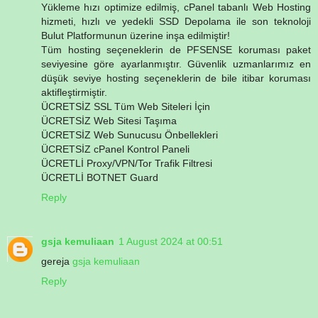
Yükleme hızı optimize edilmiş, cPanel tabanlı Web Hosting
hizmeti, hızlı ve yedekli SSD Depolama ile son teknoloji
Bulut Platformunun üzerine inşa edilmiştir!
Tüm hosting seçeneklerin de PFSENSE koruması paket
seviyesine göre ayarlanmıştır. Güvenlik uzmanlarımız en
düşük seviye hosting seçeneklerin de bile itibar koruması
aktifleştirmiştir.
ÜCRETSİZ SSL Tüm Web Siteleri İçin
ÜCRETSİZ Web Sitesi Taşıma
ÜCRETSİZ Web Sunucusu Önbellekleri
ÜCRETSİZ cPanel Kontrol Paneli
ÜCRETLİ Proxy/VPN/Tor Trafik Filtresi
ÜCRETLİ BOTNET Guard
Reply
gsja kemuliaan
1 August 2024 at 00:51
gereja
gsja kemuliaan
Reply