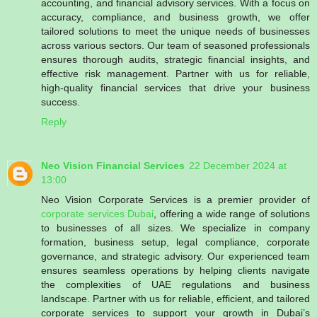
accounting, and financial advisory services. With a focus on
accuracy, compliance, and business growth, we offer
tailored solutions to meet the unique needs of businesses
across various sectors. Our team of seasoned professionals
ensures thorough audits, strategic financial insights, and
effective risk management. Partner with us for reliable,
high-quality financial services that drive your business
success.
Reply
Neo Vision Financial Services
22 December 2024 at
13:00
Neo Vision Corporate Services is a premier provider of
corporate services Dubai
, offering a wide range of solutions
to businesses of all sizes. We specialize in company
formation, business setup, legal compliance, corporate
governance, and strategic advisory. Our experienced team
ensures seamless operations by helping clients navigate
the complexities of UAE regulations and business
landscape. Partner with us for reliable, efficient, and tailored
corporate services to support your growth in Dubai’s