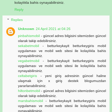
kolaylıkla bahis oynayabilirsiniz.
Reply
Replies
Unknown
24 April 2021 at 04:26
pinbahismobil
- güncel adres bilgisini sitemizden güncel
olarak takip edebilirsiniz.
sekabetmobil
- betturkeykayit betturkeygiris mobil
uygulaması ve mobil web sitesi ile kolaylıkla bahis
oynayabilirsiniz.
vegabetmobil
- betturkeykayit betturkeygiris mobil
uygulaması ve mobil web sitesi ile kolaylıkla bahis
oynayabilirsiniz.
celtabetgiris
- yeni giriş adresinin güncel haline
ulaşmak için x giriş destek blogumuzdan
yararlanabilirsiniz.
hiltonbetmobil
- güncel adres bilgisini sitemizden güncel
olarak takip edebilirsiniz.
marsbahismobil
- betturkeykayit betturkeygiris mobil
uygulaması ve mobil web sitesi ile kolaylıkla bahis
oynayabilirsiniz.