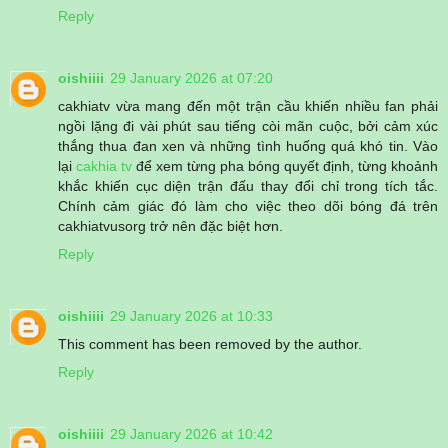
Reply
oishiiii
29 January 2026 at 07:20
cakhiatv vừa mang đến một trận cầu khiến nhiều fan phải
ngồi lặng đi vài phút sau tiếng còi mãn cuộc, bởi cảm xúc
thắng thua đan xen và những tình huống quá khó tin. Vào
lại
cakhia tv
để xem từng pha bóng quyết định, từng khoảnh
khắc khiến cục diện trận đấu thay đổi chỉ trong tích tắc.
Chính cảm giác đó làm cho việc theo dõi bóng đá trên
cakhiatvusorg trở nên đặc biệt hơn.
Reply
oishiiii
29 January 2026 at 10:33
This comment has been removed by the author.
Reply
oishiiii
29 January 2026 at 10:42