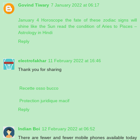
Govind Tiwary
7 January 2022 at 06:17
January 4 Horoscope the fate of these zodiac signs will
shine like the Sun read the condition of Aries to Pisces –
Astrology in Hindi
Reply
electrofakhar
11 February 2022 at 16:46
Thank you for sharing
Recette osso bucco
Protection juridique macif
Reply
Indian Boi
12 February 2022 at 06:52
There are fewer and fewer mobile phones available today