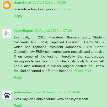
rianrahmat
20 April 2022 at 00:45
nice article bro, keep going!
aturdana
Reply
JazzyExpert
30 August 2022 at 07:30
Eventually, in 2015 President Obama's Every Student
Succeeds Act( ESSA) replaced President Bush's NCLB,
which had replaced President Johnson's ESEA. Under
Obama's new ESSA seminaries were now allowed to back o
ff on some of the testing. Hopefully, the standardized
testing mode has been put in check. still, only time will tell.
ESSA also returned to further original control. You know,
the kind of control our fathers intended.
플레이포커
Reply
patisayfasi.com
16 September 2022 at 09:35
Evcil Hayvan Sahiplendirme www.patisayfasi.com
Reply