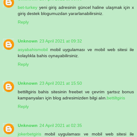
bet-turkey
yeni giriş adresinin güncel haline ulaşmak için x
giriş destek blogumuzdan yararlanabilirsiniz.
Reply
Unknown
23 April 2021 at 09:32
asyabahismobil
mobil uygulaması ve mobil web sitesi ile
kolaylıkla bahis oynayabilirsiniz.
Reply
Unknown
23 April 2021 at 15:50
bettiltgiris bahis sitesinin freebet ve çevrim şartsız bonus
kampanyaları için blog adresimizden bilgi alın.
bettiltgiris
Reply
Unknown
24 April 2021 at 02:35
jokerbetgiris
mobil uygulaması ve mobil web sitesi ile