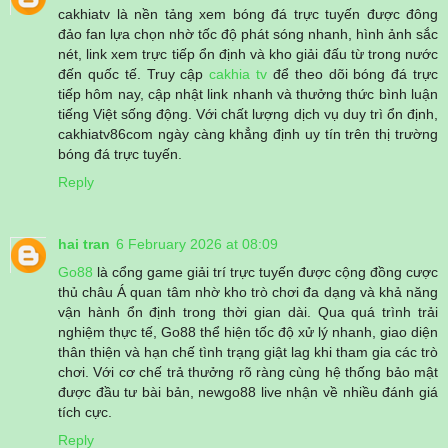
cakhiatv là nền tảng xem bóng đá trực tuyến được đông
đảo fan lựa chọn nhờ tốc độ phát sóng nhanh, hình ảnh sắc
nét, link xem trực tiếp ổn định và kho giải đấu từ trong nước
đến quốc tế. Truy cập
cakhia tv
để theo dõi bóng đá trực
tiếp hôm nay, cập nhật link nhanh và thưởng thức bình luận
tiếng Việt sống động. Với chất lượng dịch vụ duy trì ổn định,
cakhiatv86com ngày càng khẳng định uy tín trên thị trường
bóng đá trực tuyến.
Reply
hai tran
6 February 2026 at 08:09
Go88
là cổng game giải trí trực tuyến được cộng đồng cược
thủ châu Á quan tâm nhờ kho trò chơi đa dạng và khả năng
vận hành ổn định trong thời gian dài. Qua quá trình trải
nghiệm thực tế, Go88 thể hiện tốc độ xử lý nhanh, giao diện
thân thiện và hạn chế tình trạng giật lag khi tham gia các trò
chơi. Với cơ chế trả thưởng rõ ràng cùng hệ thống bảo mật
được đầu tư bài bản, newgo88 live nhận về nhiều đánh giá
tích cực.
Reply