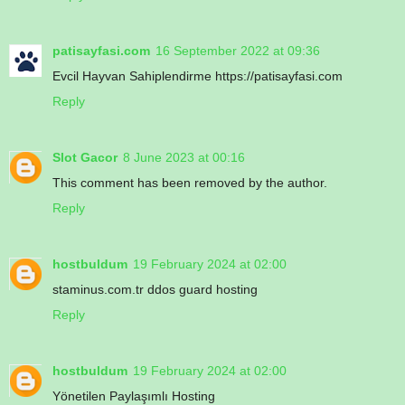
patisayfasi.com
16 September 2022 at 09:36
Evcil Hayvan Sahiplendirme https://patisayfasi.com
Reply
Slot Gacor
8 June 2023 at 00:16
This comment has been removed by the author.
Reply
hostbuldum
19 February 2024 at 02:00
staminus.com.tr ddos guard hosting
Reply
hostbuldum
19 February 2024 at 02:00
Yönetilen Paylaşımlı Hosting