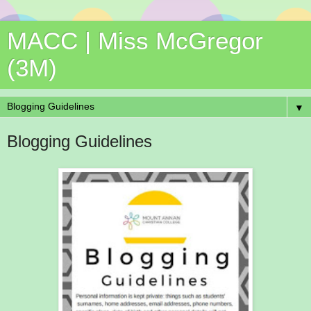
MACC | Miss McGregor
(3M)
▼
Blogging Guidelines