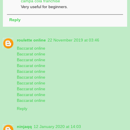
campa cola franchise
Very useful for beginners.
Reply
roulette online
22 November 2019 at 03:46
Baccarat online
Baccarat online
Baccarat online
Baccarat online
Baccarat online
Baccarat online
Baccarat online
Baccarat online
Baccarat online
Baccarat online
Reply
ninjaqq
12 January 2020 at 14:03