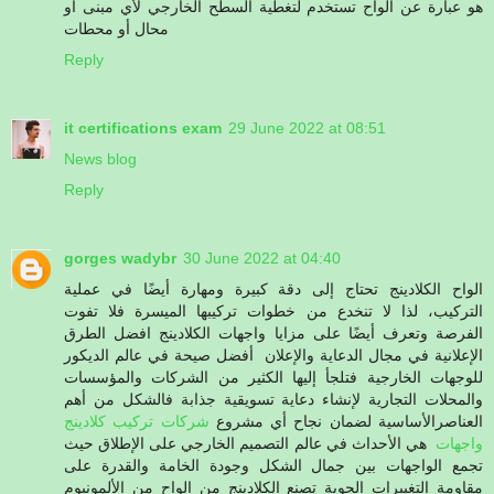
هو عبارة عن ألواح تستخدم لتغطية السطح الخارجي لأي مبنى أو
محال أو محطات
Reply
it certifications exam
29 June 2022 at 08:51
News blog
Reply
gorges wadybr
30 June 2022 at 04:40
الواح الكلادينج تحتاج إلى دقة كبيرة ومهارة أيضًا في عملية
التركيب، لذا لا تنخدع من خطوات تركيبها الميسرة فلا تفوت
الفرصة وتعرف أيضًا على مزايا واجهات الكلادينج افضل الطرق
الإعلانية في مجال الدعاية والإعلان أفضل صيحة في عالم الديكور
للوجهات الخارجية فتلجأ إليها الكثير من الشركات والمؤسسات
والمحلات التجارية لإنشاء دعاية تسويقية جذابة فالشكل من أهم
شركات تركيب كلادينج
العناصرالأساسية لضمان نجاح أي مشروع
هي الأحداث في عالم التصميم الخارجي على الإطلاق حيث
واجهات
تجمع الواجهات بين جمال الشكل وجودة الخامة والقدرة على
مقاومة التغييرات الجوية تصنع الكلادينج من الواح من الألمونيوم