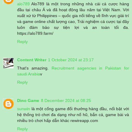
alo789
Alo789 là một trong những nhà cái cá cược hàng
đầu tại châu Á và đã hoạt động lâu năm tại Việt Nam. Với
xuất xứ từ Philippines – quốc gia nổi tiếng về lĩnh vực giải trí
và game online chất lượng cao, Trải nghiệm cá cược tại đây
luôn đảm bảo sự tiện lợi và an toàn tối đa.
https://alo789.farm/
Reply
Content Writer
1 October 2024 at 23:17
That's amazing.
Recruitment aagencies in Pakistan for
saudi Arabia
v
Reply
Dino Game
8 December 2024 at 08:25
sunwin
là một cổng game đổi thưởng hàng đầu, nổi bật với
hệ thống trò chơi đa dạng như nổ hũ, bắn cá, game bài và
nhiều trò chơi hấp dẫn khác rewireapp.com
Reply