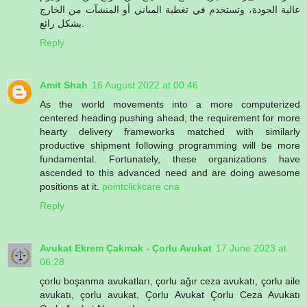
عالية الجودة، وتستخدم في تغطية المباني أو المنشآت من الخارج
بشكل رائع.
Reply
Amit Shah
16 August 2022 at 00:46
As the world movements into a more computerized
centered heading pushing ahead, the requirement for more
hearty delivery frameworks matched with similarly
productive shipment following programming will be more
fundamental. Fortunately, these organizations have
ascended to this advanced need and are doing awesome
positions at it.
pointclickcare cna
Reply
Avukat Ekrem Çakmak - Çorlu Avukat
17 June 2023 at
06:28
çorlu boşanma avukatları, çorlu ağır ceza avukatı, çorlu aile
avukatı, çorlu avukat, Çorlu Avukat Çorlu Ceza Avukatı