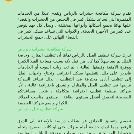
تقدم شركة مكافحة حشرات بالرياض وتقدم عددًا من الخدمات
المتميزة التي تساعد بشكل كبير في التخلص من الحشرات والقضاء
عليها نهائيًا بجميع أشكالها وأنواعها المختلفة ، ويبذل كل جهد لتوفير
عدد كبير من الأجهزة الحديثة. والأدوات التي تساعد بشكل كبير في
القضاء النهائي على جميع الحشرات.
شركة مكافحة حشرات بالرياض
تدرك شركة تنظيف الفلل بالرياض تمامًا أن تنظيف المنازل وخاصة
الفلل لم يعد سهلاً كما كان من قبل لأنه بسبب مساحة الفيلا الكبيرة
ووفرة الأمتعة وقيمتها العالية ، لم تعد ربات البيوت أو الخادمات
قادرين على ذلك. لتنظيفها بشكل احترافي وتحتاج واجهات الفلل
إلى تنظيف أيادي محترفة في التنظيف ، لذلك تساعد الشركة
فريقها في تنظيف الفلل والمنازل والشقق باحترافية عالية ، لأن
شركتنا منظمة تنظيف احترافية متكاملة ، فنحن مساعدتكم
الصحيحة لتحقيق أفضل مستوى نظافة ، مستوى مناسب لعملائنا
الكرام واسم شركتنا العظيمة.
شركة تنظيف فلل بالرياض
تصميم وتنسيق الحدائق فن يتطلب دراسة بالإضافة إلى الذوق
الرفيع. ربما لديك حديقة أمام منزلك حتى لو كانت صغيرة وتحلم
بتحويلها إلى لجنة. سمة من سمات معرفة النباتات المناسبة