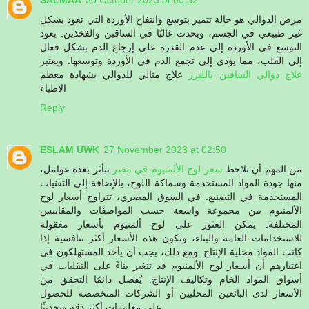
مرض الدوالي هو حالة تتميز بتوسع وانتفاخ الأوردة التي تعود بشكل
غير طبيعي في الجسم، ويحدث غالبًا في الساقين والفخذين. يعود
التوسع في الأوردة إلى عدم القدرة على إرجاع الدم بشكل فعال
إلى القلب، مما يؤدي إلى تجمع الدم في الأوردة وتوسعها. ويعتبر
علاج مثالي للدوالي بشهادة معظم
علاج دوالي الساقين بالليزر
الاطباء
Reply
ESLAM UWK
27 November 2023 at 02:50
تتأثر بعدة عوامل،
سعر لوح الألمنيوم في مصر
من المهم أن نلاحظ
منها جودة المواد المستخدمة وسماكة اللوح، بالإضافة إلى التقنيات
المستخدمة في التصنيع. في السوق المصري، تتراوح أسعار لوح
الألمنيوم بين مجموعة واسعة حسب المواصفات والمقاييس
المختلفة. يمكن العثور على لوح ألمنيوم بأسعار معقولة
للاستخدامات العامة والبناء، وتكون هذه الأسعار أكثر تنافسية إذا
كانت المواد محلية الإنتاج. ومع ذلك، يجب أن يأخذ المستهلكون في
اعتبارهم أن أسعار لوح الألمنيوم قد تتغير بناءً على التقلبات في
أسواق المواد الخام وتكاليف الإنتاج. يُفضل دائمًا التحقق من
الأسعار لدى البائعين المحليين أو الشركات المتخصصة للحصول
على معلومات أكثر دقة وتحديثًا.