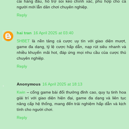
cái hàng đầu, hỗ trợ soi kèo chính xác, phù hợp cho cả
người mới lẫn dân chơi chuyên nghiệp.
Reply
hai tran
16 April 2025 at 03:40
SHBET
là nền tảng cá cược uy tín với giao diện mượt,
game đa dạng, tỷ lệ cược hấp dẫn, nạp rút siêu nhanh và
nhiều khuyến mãi hot, đáp ứng mọi nhu cầu của cược thủ
chuyên nghiệp.
Reply
Anonymous
16 April 2025 at 18:13
Kwin
– cổng game bài đổi thưởng đỉnh cao, quy tụ tinh hoa
giải trí với giao diện hiện đại, game đa dạng và liên tục
nâng cấp hệ thống, mang đến trải nghiệm hấp dẫn và kịch
tính cho người chơi.
Reply