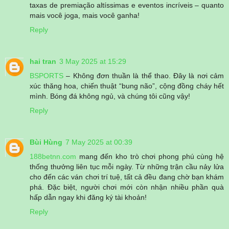
taxas de premiação altíssimas e eventos incríveis – quanto
mais você joga, mais você ganha!
Reply
hai tran
3 May 2025 at 15:29
BSPORTS
– Không đơn thuần là thể thao. Đây là nơi cảm
xúc thăng hoa, chiến thuật “bung não”, cộng đồng cháy hết
mình. Bóng đá không ngủ, và chúng tôi cũng vậy!
Reply
Bùi Hùng
7 May 2025 at 00:39
188betnn.com
mang đến kho trò chơi phong phú cùng hệ
thống thưởng liên tục mỗi ngày. Từ những trận cầu nảy lửa
cho đến các ván chơi trí tuệ, tất cả đều đang chờ bạn khám
phá. Đặc biệt, người chơi mới còn nhận nhiều phần quà
hấp dẫn ngay khi đăng ký tài khoản!
Reply