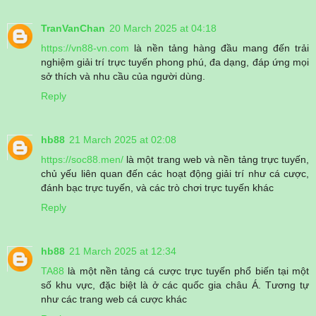
TranVanChan
20 March 2025 at 04:18
https://vn88-vn.com
là nền tảng hàng đầu mang đến trải
nghiệm giải trí trực tuyến phong phú, đa dạng, đáp ứng mọi
sở thích và nhu cầu của người dùng.
Reply
hb88
21 March 2025 at 02:08
https://soc88.men/
là một trang web và nền tảng trực tuyến,
chủ yếu liên quan đến các hoạt động giải trí như cá cược,
đánh bạc trực tuyến, và các trò chơi trực tuyến khác
Reply
hb88
21 March 2025 at 12:34
TA88
là một nền tảng cá cược trực tuyến phổ biến tại một
số khu vực, đặc biệt là ở các quốc gia châu Á. Tương tự
như các trang web cá cược khác