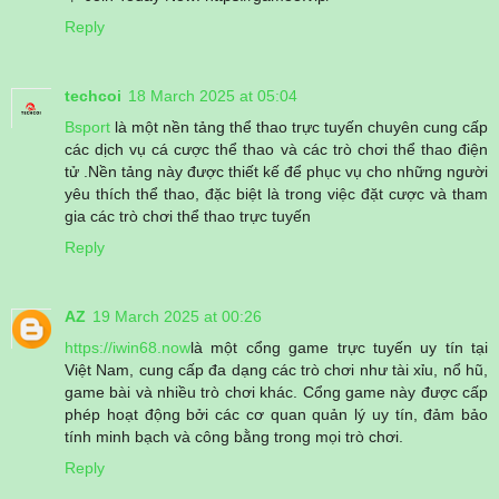
Reply
techcoi
18 March 2025 at 05:04
Bsport
là một nền tảng thể thao trực tuyến chuyên cung cấp
các dịch vụ cá cược thể thao và các trò chơi thể thao điện
tử .Nền tảng này được thiết kế để phục vụ cho những người
yêu thích thể thao, đặc biệt là trong việc đặt cược và tham
gia các trò chơi thể thao trực tuyến
Reply
AZ
19 March 2025 at 00:26
https://iwin68.now
là một cổng game trực tuyến uy tín tại
Việt Nam, cung cấp đa dạng các trò chơi như tài xỉu, nổ hũ,
game bài và nhiều trò chơi khác. Cổng game này được cấp
phép hoạt động bởi các cơ quan quản lý uy tín, đảm bảo
tính minh bạch và công bằng trong mọi trò chơi.
Reply