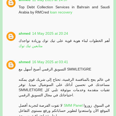
Top Debt Collection Services in Bahrain and Saudi
Arabia by RMCred
loan recovery
ahmed
14 May 2025 at 20:24
أهم الخطوات لبناء هوية قوية على تيك توك وزيادة تواجدك
متابعين تيك توك
ahmed
16 May 2025 at 03:41
التسويق الرقمي أصبح أسهل مع SMMLETIGRE
في عالم يعج بالمنافسة الرقمية، تحتاج إلى شريك قوي يمكنه
مساعدتك في تحسين أدائك على السوشيال ميديا. توفر
SMMLETIGRE تقنيات متقدمة وخدمات موثوقة تلبي كل
احتياجاتك في مجال التسويق الرقمي.
لا تفوت الفرصة لتجربة أفضل
SMM Panel
في السوق. زوروا
الموقع الآن واستعدوا لتطوير حساباتكم ورفع مستوى التفاعل
بطريقة احترافية وسريعة!