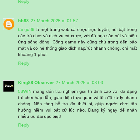
Reply
hb88
27 March 2025 at 01:57
tải go88
là một trang web cá cược trực tuyến, nổi bật trong
các trò chơi và dịch vụ cá cược, với đồ họa sắc nét và hiệu
ứng sống động. Cổng game này cũng chú trọng đến bảo
mật và có hệ thống giao dịch nạp/rút nhanh chóng, chỉ mất
khoảng 1 phút
Reply
King88 Observer
27 March 2025 at 03:03
58WIN
mang đến trải nghiệm giải trí đỉnh cao với đa dạng
trò chơi hấp dẫn, giao diện trực quan và tốc độ xử lý nhanh
chóng. Nền tảng hỗ trợ đa thiết bị, giúp người chơi tận
hưởng niềm vui bất cứ lúc nào. Đăng ký ngay để nhận
nhiều ưu đãi đặc biệt!
Reply