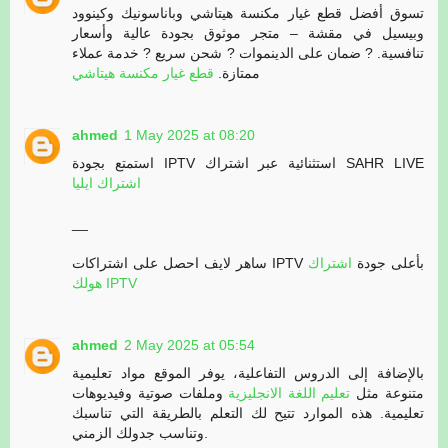
تسوق أفضل قطع غيار مكنسة هيتاشي وباناسونيك وكينوود
وبيسيل في مقشة – متجر موثوق بجودة عالية وأسعار
تنافسية. ? ضمان على الدينموات ? شحن سريع ? خدمة عملاء
ممتازة.
قطع غيار مكنسة هيتاشي
ahmed
1 May 2025 at 08:20
استمتع بجودة IPTV استثنائية عبر اشتراك SAHR LIVE
اشتراك ايليا
__
ساهر لايف احصل على اشتراكات IPTV بأعلى جودة
اشتراك
هولك IPTV
ahmed
2 May 2025 at 05:54
بالإضافة إلى الدروس التفاعلية، يوفر الموقع مواد تعليمية
متنوعة مثل
تعليم اللغة الانجليزية
وملفات صوتية وفيديوهات
تعليمية. هذه الموارد تتيح لك التعلم بالطريقة التي تناسبك
وتناسب جدولك الزمني.