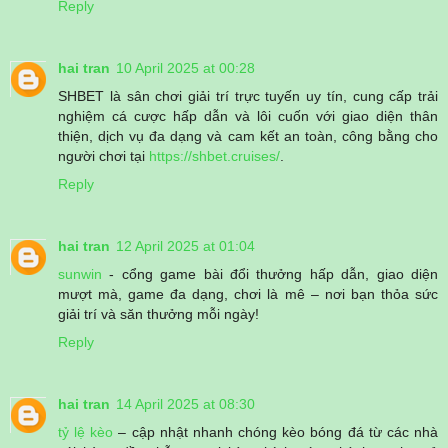
Reply
hai tran
10 April 2025 at 00:28
SHBET là sân chơi giải trí trực tuyến uy tín, cung cấp trải
nghiệm cá cược hấp dẫn và lôi cuốn với giao diện thân
thiện, dịch vụ đa dạng và cam kết an toàn, công bằng cho
người chơi tại
https://shbet.cruises/
.
Reply
hai tran
12 April 2025 at 01:04
sunwin
- cổng game bài đổi thưởng hấp dẫn, giao diện
mượt mà, game đa dạng, chơi là mê – nơi bạn thỏa sức
giải trí và săn thưởng mỗi ngày!
Reply
hai tran
14 April 2025 at 08:30
tỷ lệ kèo
– cập nhật nhanh chóng kèo bóng đá từ các nhà