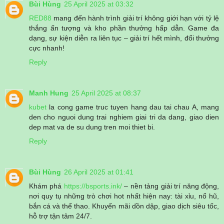
Bùi Hùng
25 April 2025 at 03:32
RED88
mang đến hành trình giải trí không giới hạn với tỷ lệ
thắng ấn tượng và kho phần thưởng hấp dẫn. Game đa
dạng, sự kiện diễn ra liên tục – giải trí hết mình, đổi thưởng
cực nhanh!
Reply
Manh Hung
25 April 2025 at 08:37
kubet
la cong game truc tuyen hang dau tai chau A, mang
den cho nguoi dung trai nghiem giai tri da dang, giao dien
dep mat va de su dung tren moi thiet bi.
Reply
Bùi Hùng
26 April 2025 at 01:41
Khám phá
https://bsports.ink/
– nền tảng giải trí năng động,
nơi quy tụ những trò chơi hot nhất hiện nay: tài xỉu, nổ hũ,
bắn cá và thể thao. Khuyến mãi dồn dập, giao dịch siêu tốc,
hỗ trợ tận tâm 24/7.