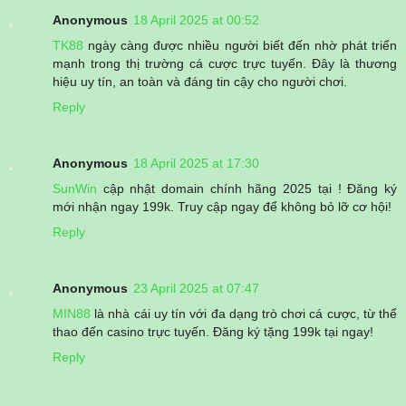
Anonymous
18 April 2025 at 00:52
TK88
ngày càng được nhiều người biết đến nhờ phát triển
mạnh trong thị trường cá cược trực tuyến. Đây là thương
hiệu uy tín, an toàn và đáng tin cậy cho người chơi.
Reply
Anonymous
18 April 2025 at 17:30
SunWin
cập nhật domain chính hãng 2025 tại ! Đăng ký
mới nhận ngay 199k. Truy cập ngay để không bỏ lỡ cơ hội!
Reply
Anonymous
23 April 2025 at 07:47
MIN88
là nhà cái uy tín với đa dạng trò chơi cá cược, từ thể
thao đến casino trực tuyến. Đăng ký tặng 199k tại ngay!
Reply