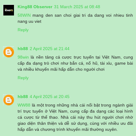
King88 Observer
31 March 2025 at 08:48
58WIN
mang den san choi giai tri da dang voi nhieu tinh
nang uu viet
Reply
hb88
2 April 2025 at 21:44
98win
là nền tảng cá cược trực tuyến tại Việt Nam, cung
cấp đa dạng trò chơi như bắn cá, nổ hũ, tài xỉu, game bài
và nhiều khuyến mãi hấp dẫn cho người chơi
Reply
hb88
4 April 2025 at 20:45
WW88
là một trong những nhà cái nổi bật trong ngành giải
trí trực tuyến ở Việt Nam, cung cấp đa dạng các loại hình
cá cược từ thể thao. Nhà cái này thu hút người chơi nhờ
giao diện thân thiện và dễ sử dụng, cùng với nhiều ưu đãi
hấp dẫn và chương trình khuyến mãi thường xuyên.