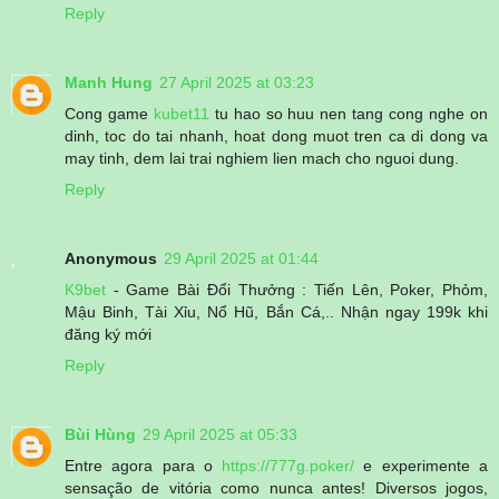
Reply
Manh Hung
27 April 2025 at 03:23
Cong game
kubet11
tu hao so huu nen tang cong nghe on
dinh, toc do tai nhanh, hoat dong muot tren ca di dong va
may tinh, dem lai trai nghiem lien mach cho nguoi dung.
Reply
Anonymous
29 April 2025 at 01:44
K9bet
- Game Bài Đổi Thưởng : Tiến Lên, Poker, Phỏm,
Mậu Binh, Tài Xỉu, Nổ Hũ, Bắn Cá,.. Nhận ngay 199k khi
đăng ký mới
Reply
Bùi Hùng
29 April 2025 at 05:33
Entre agora para o
https://777g.poker/
e experimente a
sensação de vitória como nunca antes! Diversos jogos,