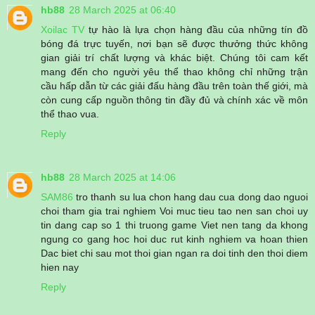
hb88
28 March 2025 at 06:40
Xoilac TV
tự hào là lựa chọn hàng đầu của những tín đồ
bóng đá trực tuyến, nơi bạn sẽ được thưởng thức không
gian giải trí chất lượng và khác biệt. Chúng tôi cam kết
mang đến cho người yêu thể thao không chỉ những trận
cầu hấp dẫn từ các giải đấu hàng đầu trên toàn thế giới, mà
còn cung cấp nguồn thông tin đầy đủ và chính xác về môn
thể thao vua.
Reply
hb88
28 March 2025 at 14:06
SAM86
tro thanh su lua chon hang dau cua dong dao nguoi
choi tham gia trai nghiem Voi muc tieu tao nen san choi uy
tin dang cap so 1 thi truong game Viet nen tang da khong
ngung co gang hoc hoi duc rut kinh nghiem va hoan thien
Dac biet chi sau mot thoi gian ngan ra doi tinh den thoi diem
hien nay
Reply