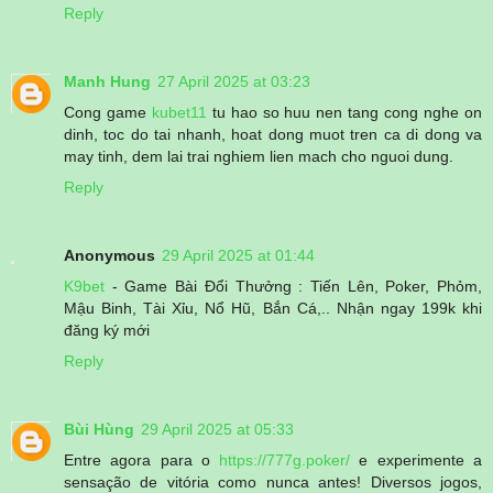
Reply
Manh Hung
27 April 2025 at 03:23
Cong game
kubet11
tu hao so huu nen tang cong nghe on
dinh, toc do tai nhanh, hoat dong muot tren ca di dong va
may tinh, dem lai trai nghiem lien mach cho nguoi dung.
Reply
Anonymous
29 April 2025 at 01:44
K9bet
- Game Bài Đổi Thưởng : Tiến Lên, Poker, Phỏm,
Mậu Binh, Tài Xỉu, Nổ Hũ, Bắn Cá,.. Nhận ngay 199k khi
đăng ký mới
Reply
Bùi Hùng
29 April 2025 at 05:33
Entre agora para o
https://777g.poker/
e experimente a
sensação de vitória como nunca antes! Diversos jogos,