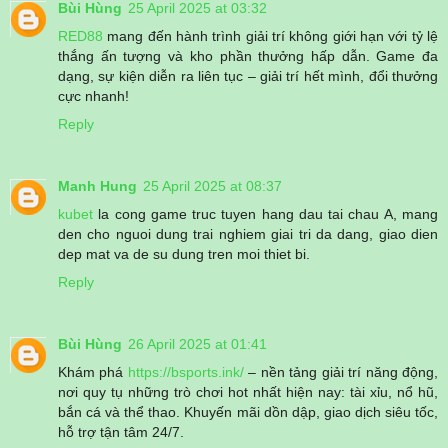
Bùi Hùng
25 April 2025 at 03:32
RED88
mang đến hành trình giải trí không giới hạn với tỷ lệ
thắng ấn tượng và kho phần thưởng hấp dẫn. Game đa
dạng, sự kiện diễn ra liên tục – giải trí hết mình, đổi thưởng
cực nhanh!
Reply
Manh Hung
25 April 2025 at 08:37
kubet
la cong game truc tuyen hang dau tai chau A, mang
den cho nguoi dung trai nghiem giai tri da dang, giao dien
dep mat va de su dung tren moi thiet bi.
Reply
Bùi Hùng
26 April 2025 at 01:41
Khám phá
https://bsports.ink/
– nền tảng giải trí năng động,
nơi quy tụ những trò chơi hot nhất hiện nay: tài xỉu, nổ hũ,
bắn cá và thể thao. Khuyến mãi dồn dập, giao dịch siêu tốc,
hỗ trợ tận tâm 24/7.