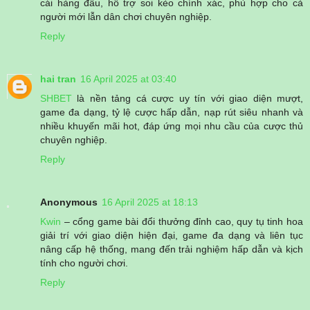
cái hàng đầu, hỗ trợ soi kèo chính xác, phù hợp cho cả
người mới lẫn dân chơi chuyên nghiệp.
Reply
hai tran
16 April 2025 at 03:40
SHBET
là nền tảng cá cược uy tín với giao diện mượt,
game đa dạng, tỷ lệ cược hấp dẫn, nạp rút siêu nhanh và
nhiều khuyến mãi hot, đáp ứng mọi nhu cầu của cược thủ
chuyên nghiệp.
Reply
Anonymous
16 April 2025 at 18:13
Kwin
– cổng game bài đổi thưởng đỉnh cao, quy tụ tinh hoa
giải trí với giao diện hiện đại, game đa dạng và liên tục
nâng cấp hệ thống, mang đến trải nghiệm hấp dẫn và kịch
tính cho người chơi.
Reply