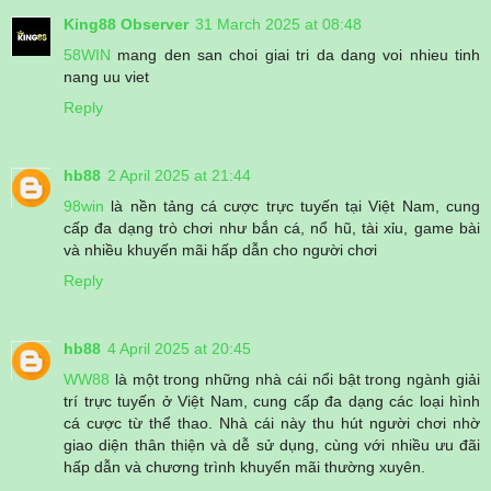
King88 Observer
31 March 2025 at 08:48
58WIN
mang den san choi giai tri da dang voi nhieu tinh
nang uu viet
Reply
hb88
2 April 2025 at 21:44
98win
là nền tảng cá cược trực tuyến tại Việt Nam, cung
cấp đa dạng trò chơi như bắn cá, nổ hũ, tài xỉu, game bài
và nhiều khuyến mãi hấp dẫn cho người chơi
Reply
hb88
4 April 2025 at 20:45
WW88
là một trong những nhà cái nổi bật trong ngành giải
trí trực tuyến ở Việt Nam, cung cấp đa dạng các loại hình
cá cược từ thể thao. Nhà cái này thu hút người chơi nhờ
giao diện thân thiện và dễ sử dụng, cùng với nhiều ưu đãi
hấp dẫn và chương trình khuyến mãi thường xuyên.