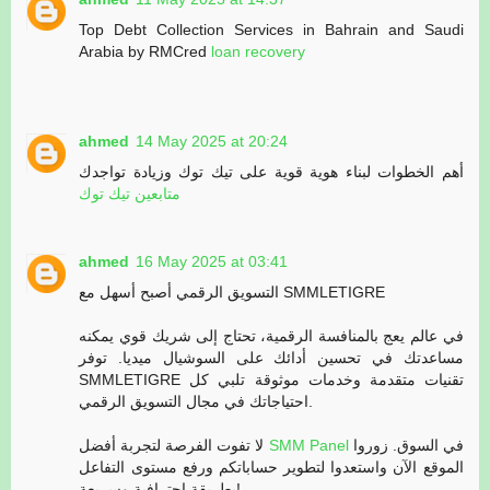
Top Debt Collection Services in Bahrain and Saudi
Arabia by RMCred
loan recovery
ahmed
14 May 2025 at 20:24
أهم الخطوات لبناء هوية قوية على تيك توك وزيادة تواجدك
متابعين تيك توك
ahmed
16 May 2025 at 03:41
التسويق الرقمي أصبح أسهل مع SMMLETIGRE
في عالم يعج بالمنافسة الرقمية، تحتاج إلى شريك قوي يمكنه
مساعدتك في تحسين أدائك على السوشيال ميديا. توفر
SMMLETIGRE تقنيات متقدمة وخدمات موثوقة تلبي كل
احتياجاتك في مجال التسويق الرقمي.
لا تفوت الفرصة لتجربة أفضل
SMM Panel
في السوق. زوروا
الموقع الآن واستعدوا لتطوير حساباتكم ورفع مستوى التفاعل
بطريقة احترافية وسريعة!