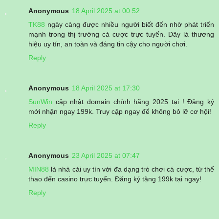
Anonymous
18 April 2025 at 00:52
TK88
ngày càng được nhiều người biết đến nhờ phát triển
mạnh trong thị trường cá cược trực tuyến. Đây là thương
hiệu uy tín, an toàn và đáng tin cậy cho người chơi.
Reply
Anonymous
18 April 2025 at 17:30
SunWin
cập nhật domain chính hãng 2025 tại ! Đăng ký
mới nhận ngay 199k. Truy cập ngay để không bỏ lỡ cơ hội!
Reply
Anonymous
23 April 2025 at 07:47
MIN88
là nhà cái uy tín với đa dạng trò chơi cá cược, từ thể
thao đến casino trực tuyến. Đăng ký tặng 199k tại ngay!
Reply