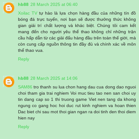
hb88
28 March 2025 at 06:40
Xoilac TV
tự hào là lựa chọn hàng đầu của những tín đồ
bóng đá trực tuyến, nơi bạn sẽ được thưởng thức không
gian giải trí chất lượng và khác biệt. Chúng tôi cam kết
mang đến cho người yêu thể thao không chỉ những trận
cầu hấp dẫn từ các giải đấu hàng đầu trên toàn thế giới, mà
còn cung cấp nguồn thông tin đầy đủ và chính xác về môn
thể thao vua.
Reply
hb88
28 March 2025 at 14:06
SAM86
tro thanh su lua chon hang dau cua dong dao nguoi
choi tham gia trai nghiem Voi muc tieu tao nen san choi uy
tin dang cap so 1 thi truong game Viet nen tang da khong
ngung co gang hoc hoi duc rut kinh nghiem va hoan thien
Dac biet chi sau mot thoi gian ngan ra doi tinh den thoi diem
hien nay
Reply