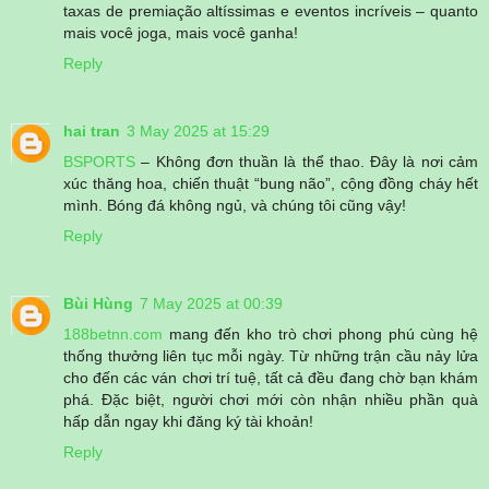
taxas de premiação altíssimas e eventos incríveis – quanto
mais você joga, mais você ganha!
Reply
hai tran
3 May 2025 at 15:29
BSPORTS
– Không đơn thuần là thể thao. Đây là nơi cảm
xúc thăng hoa, chiến thuật “bung não”, cộng đồng cháy hết
mình. Bóng đá không ngủ, và chúng tôi cũng vậy!
Reply
Bùi Hùng
7 May 2025 at 00:39
188betnn.com
mang đến kho trò chơi phong phú cùng hệ
thống thưởng liên tục mỗi ngày. Từ những trận cầu nảy lửa
cho đến các ván chơi trí tuệ, tất cả đều đang chờ bạn khám
phá. Đặc biệt, người chơi mới còn nhận nhiều phần quà
hấp dẫn ngay khi đăng ký tài khoản!
Reply