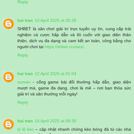
Reply
hai tran
10 April 2025 at 00:28
SHBET là sân chơi giải trí trực tuyến uy tín, cung cấp trải
nghiệm cá cược hấp dẫn và lôi cuốn với giao diện thân
thiện, dịch vụ đa dạng và cam kết an toàn, công bằng cho
người chơi tại
https://shbet.cruises/
.
Reply
hai tran
12 April 2025 at 01:04
sunwin
- cổng game bài đổi thưởng hấp dẫn, giao diện
mượt mà, game đa dạng, chơi là mê – nơi bạn thỏa sức
giải trí và săn thưởng mỗi ngày!
Reply
hai tran
14 April 2025 at 08:30
tỷ lệ kèo
– cập nhật nhanh chóng kèo bóng đá từ các nhà