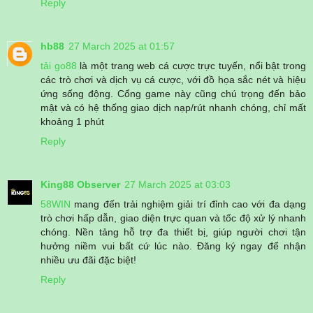
Reply
hb88
27 March 2025 at 01:57
tải go88
là một trang web cá cược trực tuyến, nổi bật trong
các trò chơi và dịch vụ cá cược, với đồ họa sắc nét và hiệu
ứng sống động. Cổng game này cũng chú trọng đến bảo
mật và có hệ thống giao dịch nạp/rút nhanh chóng, chỉ mất
khoảng 1 phút
Reply
King88 Observer
27 March 2025 at 03:03
58WIN
mang đến trải nghiệm giải trí đỉnh cao với đa dạng
trò chơi hấp dẫn, giao diện trực quan và tốc độ xử lý nhanh
chóng. Nền tảng hỗ trợ đa thiết bị, giúp người chơi tận
hưởng niềm vui bất cứ lúc nào. Đăng ký ngay để nhận
nhiều ưu đãi đặc biệt!
Reply