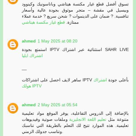
تسوق أفضل قطع غيار مكنسة هيتاشي وباناسونيك وكينوود
وبيسيل في مقشة – متجر موثوق بجودة عالية وأسعار
تنافسية. ? ضمان على الدينموات ? شحن سريع ? خدمة عملاء
ممتازة.
قطع غيار مكنسة هيتاشي
ahmed
1 May 2025 at 08:20
استمتع بجودة IPTV استثنائية عبر اشتراك SAHR LIVE
اشتراك ايليا
__
ساهر لايف احصل على اشتراكات IPTV بأعلى جودة
اشتراك
هولك IPTV
ahmed
2 May 2025 at 05:54
بالإضافة إلى الدروس التفاعلية، يوفر الموقع مواد تعليمية
متنوعة مثل
تعليم اللغة الانجليزية
وملفات صوتية وفيديوهات
تعليمية. هذه الموارد تتيح لك التعلم بالطريقة التي تناسبك
وتناسب جدولك الزمني.