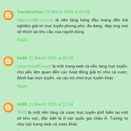
TranVanChan
20 March 2025 at 04:18
https://vn88-vn.com
là nền tảng hàng đầu mang đến trải
nghiệm giải trí trực tuyến phong phú, đa dạng, đáp ứng mọi
sở thích và nhu cầu của người dùng.
Reply
hb88
21 March 2025 at 02:08
https://soc88.men/
là một trang web và nền tảng trực tuyến,
chủ yếu liên quan đến các hoạt động giải trí như cá cược,
đánh bạc trực tuyến, và các trò chơi trực tuyến khác
Reply
hb88
21 March 2025 at 12:34
TA88
là một nền tảng cá cược trực tuyến phổ biến tại một
số khu vực, đặc biệt là ở các quốc gia châu Á. Tương tự
như các trang web cá cược khác