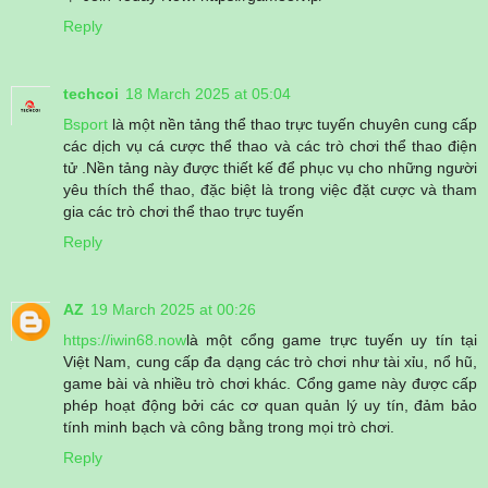
Reply
techcoi
18 March 2025 at 05:04
Bsport
là một nền tảng thể thao trực tuyến chuyên cung cấp
các dịch vụ cá cược thể thao và các trò chơi thể thao điện
tử .Nền tảng này được thiết kế để phục vụ cho những người
yêu thích thể thao, đặc biệt là trong việc đặt cược và tham
gia các trò chơi thể thao trực tuyến
Reply
AZ
19 March 2025 at 00:26
https://iwin68.now
là một cổng game trực tuyến uy tín tại
Việt Nam, cung cấp đa dạng các trò chơi như tài xỉu, nổ hũ,
game bài và nhiều trò chơi khác. Cổng game này được cấp
phép hoạt động bởi các cơ quan quản lý uy tín, đảm bảo
tính minh bạch và công bằng trong mọi trò chơi.
Reply