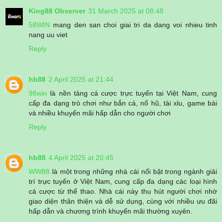
King88 Observer
31 March 2025 at 08:48
58WIN
mang den san choi giai tri da dang voi nhieu tinh
nang uu viet
Reply
hb88
2 April 2025 at 21:44
98win
là nền tảng cá cược trực tuyến tại Việt Nam, cung
cấp đa dạng trò chơi như bắn cá, nổ hũ, tài xỉu, game bài
và nhiều khuyến mãi hấp dẫn cho người chơi
Reply
hb88
4 April 2025 at 20:45
WW88
là một trong những nhà cái nổi bật trong ngành giải
trí trực tuyến ở Việt Nam, cung cấp đa dạng các loại hình
cá cược từ thể thao. Nhà cái này thu hút người chơi nhờ
giao diện thân thiện và dễ sử dụng, cùng với nhiều ưu đãi
hấp dẫn và chương trình khuyến mãi thường xuyên.