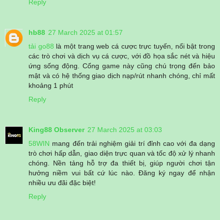
Reply
hb88
27 March 2025 at 01:57
tải go88
là một trang web cá cược trực tuyến, nổi bật trong
các trò chơi và dịch vụ cá cược, với đồ họa sắc nét và hiệu
ứng sống động. Cổng game này cũng chú trọng đến bảo
mật và có hệ thống giao dịch nạp/rút nhanh chóng, chỉ mất
khoảng 1 phút
Reply
King88 Observer
27 March 2025 at 03:03
58WIN
mang đến trải nghiệm giải trí đỉnh cao với đa dạng
trò chơi hấp dẫn, giao diện trực quan và tốc độ xử lý nhanh
chóng. Nền tảng hỗ trợ đa thiết bị, giúp người chơi tận
hưởng niềm vui bất cứ lúc nào. Đăng ký ngay để nhận
nhiều ưu đãi đặc biệt!
Reply