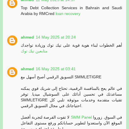
Top Debt Collection Services in Bahrain and Saudi
Arabia by RMCred
loan recovery
ahmed
14 May 2025 at 20:24
أهم الخطوات لبناء هوية قوية على تيك توك وزيادة تواجدك
متابعين تيك توك
ahmed
16 May 2025 at 03:41
التسويق الرقمي أصبح أسهل مع SMMLETIGRE
في عالم يعج بالمنافسة الرقمية، تحتاج إلى شريك قوي يمكنه
مساعدتك في تحسين أدائك على السوشيال ميديا. توفر
SMMLETIGRE تقنيات متقدمة وخدمات موثوقة تلبي كل
احتياجاتك في مجال التسويق الرقمي.
لا تفوت الفرصة لتجربة أفضل
SMM Panel
في السوق. زوروا
الموقع الآن واستعدوا لتطوير حساباتكم ورفع مستوى التفاعل
بطريقة احترافية وسريعة!