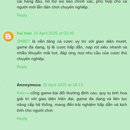
cái hàng đầu, hỗ trợ soi kèo chính xác, phù hợp cho cả
người mới lẫn dân chơi chuyên nghiệp.
Reply
hai tran
16 April 2025 at 03:40
SHBET
là nền tảng cá cược uy tín với giao diện mượt,
game đa dạng, tỷ lệ cược hấp dẫn, nạp rút siêu nhanh và
nhiều khuyến mãi hot, đáp ứng mọi nhu cầu của cược thủ
chuyên nghiệp.
Reply
Anonymous
16 April 2025 at 18:13
Kwin
– cổng game bài đổi thưởng đỉnh cao, quy tụ tinh hoa
giải trí với giao diện hiện đại, game đa dạng và liên tục
nâng cấp hệ thống, mang đến trải nghiệm hấp dẫn và kịch
tính cho người chơi.
Reply