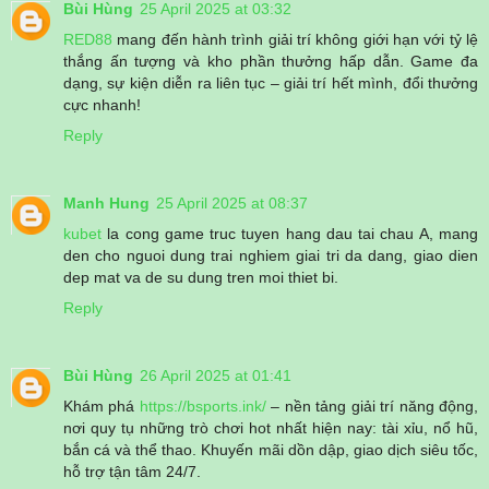
Bùi Hùng
25 April 2025 at 03:32
RED88
mang đến hành trình giải trí không giới hạn với tỷ lệ
thắng ấn tượng và kho phần thưởng hấp dẫn. Game đa
dạng, sự kiện diễn ra liên tục – giải trí hết mình, đổi thưởng
cực nhanh!
Reply
Manh Hung
25 April 2025 at 08:37
kubet
la cong game truc tuyen hang dau tai chau A, mang
den cho nguoi dung trai nghiem giai tri da dang, giao dien
dep mat va de su dung tren moi thiet bi.
Reply
Bùi Hùng
26 April 2025 at 01:41
Khám phá
https://bsports.ink/
– nền tảng giải trí năng động,
nơi quy tụ những trò chơi hot nhất hiện nay: tài xỉu, nổ hũ,
bắn cá và thể thao. Khuyến mãi dồn dập, giao dịch siêu tốc,
hỗ trợ tận tâm 24/7.