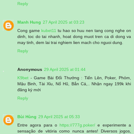
Reply
Manh Hung
27 April 2025 at 03:23
Cong game
kubet11
tu hao so huu nen tang cong nghe on
dinh, toc do tai nhanh, hoat dong muot tren ca di dong va
may tinh, dem lai trai nghiem lien mach cho nguoi dung.
Reply
Anonymous
29 April 2025 at 01:44
K9bet
- Game Bài Đổi Thưởng : Tiến Lên, Poker, Phỏm,
Mậu Binh, Tài Xỉu, Nổ Hũ, Bắn Cá,.. Nhận ngay 199k khi
đăng ký mới
Reply
Bùi Hùng
29 April 2025 at 05:33
Entre agora para o
https://777g.poker/
e experimente a
sensação de vitória como nunca antes! Diversos jogos,