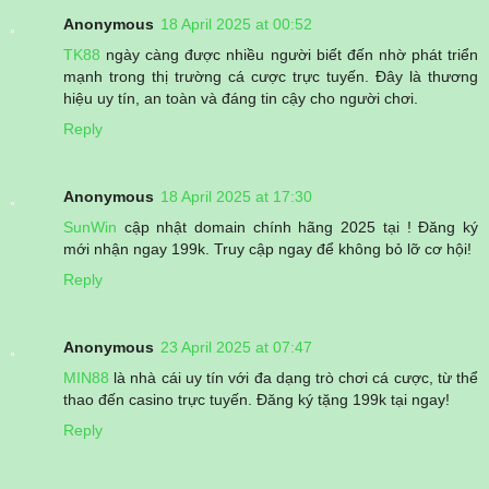
Anonymous
18 April 2025 at 00:52
TK88
ngày càng được nhiều người biết đến nhờ phát triển
mạnh trong thị trường cá cược trực tuyến. Đây là thương
hiệu uy tín, an toàn và đáng tin cậy cho người chơi.
Reply
Anonymous
18 April 2025 at 17:30
SunWin
cập nhật domain chính hãng 2025 tại ! Đăng ký
mới nhận ngay 199k. Truy cập ngay để không bỏ lỡ cơ hội!
Reply
Anonymous
23 April 2025 at 07:47
MIN88
là nhà cái uy tín với đa dạng trò chơi cá cược, từ thể
thao đến casino trực tuyến. Đăng ký tặng 199k tại ngay!
Reply