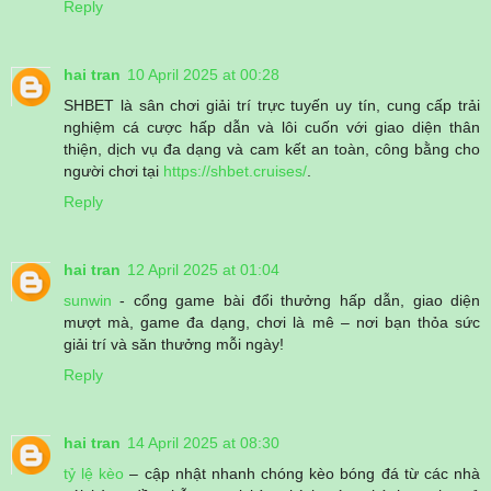
Reply
hai tran
10 April 2025 at 00:28
SHBET là sân chơi giải trí trực tuyến uy tín, cung cấp trải
nghiệm cá cược hấp dẫn và lôi cuốn với giao diện thân
thiện, dịch vụ đa dạng và cam kết an toàn, công bằng cho
người chơi tại
https://shbet.cruises/
.
Reply
hai tran
12 April 2025 at 01:04
sunwin
- cổng game bài đổi thưởng hấp dẫn, giao diện
mượt mà, game đa dạng, chơi là mê – nơi bạn thỏa sức
giải trí và săn thưởng mỗi ngày!
Reply
hai tran
14 April 2025 at 08:30
tỷ lệ kèo
– cập nhật nhanh chóng kèo bóng đá từ các nhà