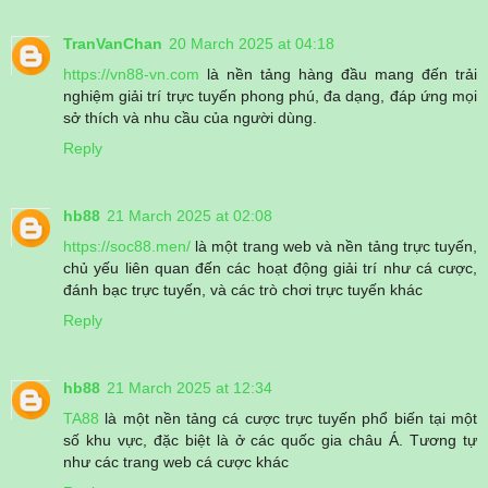
TranVanChan
20 March 2025 at 04:18
https://vn88-vn.com
là nền tảng hàng đầu mang đến trải
nghiệm giải trí trực tuyến phong phú, đa dạng, đáp ứng mọi
sở thích và nhu cầu của người dùng.
Reply
hb88
21 March 2025 at 02:08
https://soc88.men/
là một trang web và nền tảng trực tuyến,
chủ yếu liên quan đến các hoạt động giải trí như cá cược,
đánh bạc trực tuyến, và các trò chơi trực tuyến khác
Reply
hb88
21 March 2025 at 12:34
TA88
là một nền tảng cá cược trực tuyến phổ biến tại một
số khu vực, đặc biệt là ở các quốc gia châu Á. Tương tự
như các trang web cá cược khác