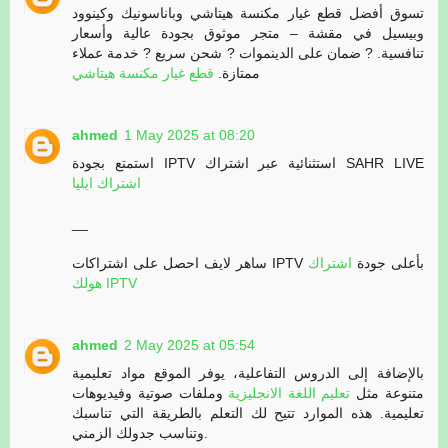
تسوق أفضل قطع غيار مكنسة هيتاشي وباناسونيك وكينوود
وبيسيل في مقشة – متجر موثوق بجودة عالية وأسعار
تنافسية. ? ضمان على الدينموات ? شحن سريع ? خدمة عملاء
ممتازة.
قطع غيار مكنسة هيتاشي
ahmed
1 May 2025 at 08:20
استمتع بجودة IPTV استثنائية عبر اشتراك SAHR LIVE
اشتراك ايليا
__
ساهر لايف احصل على اشتراكات IPTV بأعلى جودة
اشتراك
هولك IPTV
ahmed
2 May 2025 at 05:54
بالإضافة إلى الدروس التفاعلية، يوفر الموقع مواد تعليمية
متنوعة مثل
تعليم اللغة الانجليزية
وملفات صوتية وفيديوهات
تعليمية. هذه الموارد تتيح لك التعلم بالطريقة التي تناسبك
وتناسب جدولك الزمني.