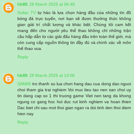
hb88
28 March 2025 at 06:40
Xoilac TV
tự hào là lựa chọn hàng đầu của những tín đồ
bóng đá trực tuyến, nơi bạn sẽ được thưởng thức không
gian giải trí chất lượng và khác biệt. Chúng tôi cam kết
mang đến cho người yêu thể thao không chỉ những trận
cầu hấp dẫn từ các giải đấu hàng đầu trên toàn thế giới, mà
còn cung cấp nguồn thông tin đầy đủ và chính xác về môn
thể thao vua.
Reply
hb88
28 March 2025 at 14:06
SAM86
tro thanh su lua chon hang dau cua dong dao nguoi
choi tham gia trai nghiem Voi muc tieu tao nen san choi uy
tin dang cap so 1 thi truong game Viet nen tang da khong
ngung co gang hoc hoi duc rut kinh nghiem va hoan thien
Dac biet chi sau mot thoi gian ngan ra doi tinh den thoi diem
hien nay
Reply