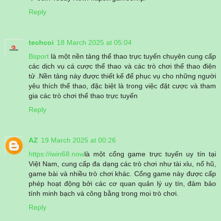
Reply
techcoi
18 March 2025 at 05:04
Bsport
là một nền tảng thể thao trực tuyến chuyên cung cấp
các dịch vụ cá cược thể thao và các trò chơi thể thao điện
tử .Nền tảng này được thiết kế để phục vụ cho những người
yêu thích thể thao, đặc biệt là trong việc đặt cược và tham
gia các trò chơi thể thao trực tuyến
Reply
AZ
19 March 2025 at 00:26
https://iwin68.now
là một cổng game trực tuyến uy tín tại
Việt Nam, cung cấp đa dạng các trò chơi như tài xỉu, nổ hũ,
game bài và nhiều trò chơi khác. Cổng game này được cấp
phép hoạt động bởi các cơ quan quản lý uy tín, đảm bảo
tính minh bạch và công bằng trong mọi trò chơi.
Reply