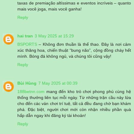
taxas de premiação altíssimas e eventos incríveis – quanto
mais você joga, mais você ganha!
Reply
hai tran
3 May 2025 at 15:29
BSPORTS
– Không đơn thuần là thể thao. Đây là nơi cảm
xúc thăng hoa, chiến thuật “bung não”, cộng đồng cháy hết
mình. Bóng đá không ngủ, và chúng tôi cũng vậy!
Reply
Bùi Hùng
7 May 2025 at 00:39
188betnn.com
mang đến kho trò chơi phong phú cùng hệ
thống thưởng liên tục mỗi ngày. Từ những trận cầu nảy lửa
cho đến các ván chơi trí tuệ, tất cả đều đang chờ bạn khám
phá. Đặc biệt, người chơi mới còn nhận nhiều phần quà
hấp dẫn ngay khi đăng ký tài khoản!
Reply