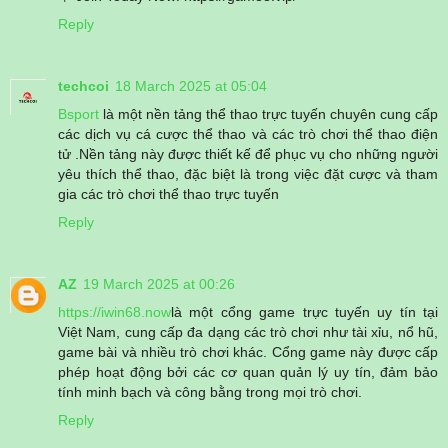
Reply
techcoi
18 March 2025 at 05:04
Bsport
là một nền tảng thể thao trực tuyến chuyên cung cấp
các dịch vụ cá cược thể thao và các trò chơi thể thao điện
tử .Nền tảng này được thiết kế để phục vụ cho những người
yêu thích thể thao, đặc biệt là trong việc đặt cược và tham
gia các trò chơi thể thao trực tuyến
Reply
AZ
19 March 2025 at 00:26
https://iwin68.now
là một cổng game trực tuyến uy tín tại
Việt Nam, cung cấp đa dạng các trò chơi như tài xỉu, nổ hũ,
game bài và nhiều trò chơi khác. Cổng game này được cấp
phép hoạt động bởi các cơ quan quản lý uy tín, đảm bảo
tính minh bạch và công bằng trong mọi trò chơi.
Reply