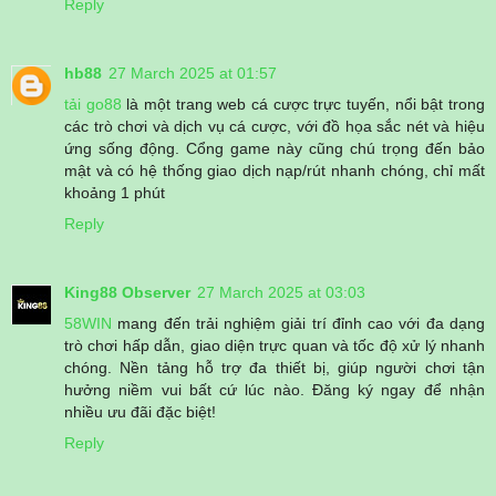
Reply
hb88
27 March 2025 at 01:57
tải go88
là một trang web cá cược trực tuyến, nổi bật trong
các trò chơi và dịch vụ cá cược, với đồ họa sắc nét và hiệu
ứng sống động. Cổng game này cũng chú trọng đến bảo
mật và có hệ thống giao dịch nạp/rút nhanh chóng, chỉ mất
khoảng 1 phút
Reply
King88 Observer
27 March 2025 at 03:03
58WIN
mang đến trải nghiệm giải trí đỉnh cao với đa dạng
trò chơi hấp dẫn, giao diện trực quan và tốc độ xử lý nhanh
chóng. Nền tảng hỗ trợ đa thiết bị, giúp người chơi tận
hưởng niềm vui bất cứ lúc nào. Đăng ký ngay để nhận
nhiều ưu đãi đặc biệt!
Reply