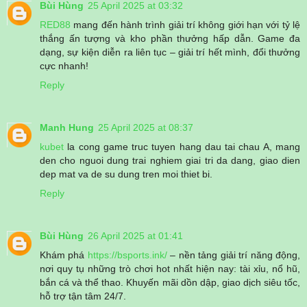
Bùi Hùng
25 April 2025 at 03:32
RED88
mang đến hành trình giải trí không giới hạn với tỷ lệ
thắng ấn tượng và kho phần thưởng hấp dẫn. Game đa
dạng, sự kiện diễn ra liên tục – giải trí hết mình, đổi thưởng
cực nhanh!
Reply
Manh Hung
25 April 2025 at 08:37
kubet
la cong game truc tuyen hang dau tai chau A, mang
den cho nguoi dung trai nghiem giai tri da dang, giao dien
dep mat va de su dung tren moi thiet bi.
Reply
Bùi Hùng
26 April 2025 at 01:41
Khám phá
https://bsports.ink/
– nền tảng giải trí năng động,
nơi quy tụ những trò chơi hot nhất hiện nay: tài xỉu, nổ hũ,
bắn cá và thể thao. Khuyến mãi dồn dập, giao dịch siêu tốc,
hỗ trợ tận tâm 24/7.