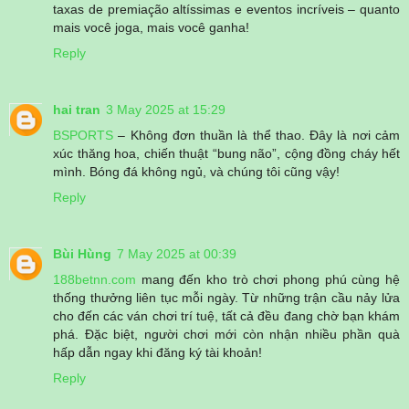
taxas de premiação altíssimas e eventos incríveis – quanto
mais você joga, mais você ganha!
Reply
hai tran
3 May 2025 at 15:29
BSPORTS
– Không đơn thuần là thể thao. Đây là nơi cảm
xúc thăng hoa, chiến thuật “bung não”, cộng đồng cháy hết
mình. Bóng đá không ngủ, và chúng tôi cũng vậy!
Reply
Bùi Hùng
7 May 2025 at 00:39
188betnn.com
mang đến kho trò chơi phong phú cùng hệ
thống thưởng liên tục mỗi ngày. Từ những trận cầu nảy lửa
cho đến các ván chơi trí tuệ, tất cả đều đang chờ bạn khám
phá. Đặc biệt, người chơi mới còn nhận nhiều phần quà
hấp dẫn ngay khi đăng ký tài khoản!
Reply