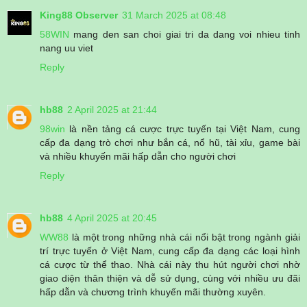
King88 Observer
31 March 2025 at 08:48
58WIN
mang den san choi giai tri da dang voi nhieu tinh
nang uu viet
Reply
hb88
2 April 2025 at 21:44
98win
là nền tảng cá cược trực tuyến tại Việt Nam, cung
cấp đa dạng trò chơi như bắn cá, nổ hũ, tài xỉu, game bài
và nhiều khuyến mãi hấp dẫn cho người chơi
Reply
hb88
4 April 2025 at 20:45
WW88
là một trong những nhà cái nổi bật trong ngành giải
trí trực tuyến ở Việt Nam, cung cấp đa dạng các loại hình
cá cược từ thể thao. Nhà cái này thu hút người chơi nhờ
giao diện thân thiện và dễ sử dụng, cùng với nhiều ưu đãi
hấp dẫn và chương trình khuyến mãi thường xuyên.