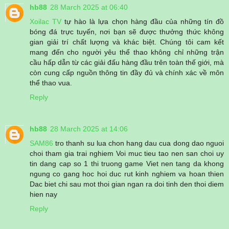
hb88
28 March 2025 at 06:40
Xoilac TV
tự hào là lựa chọn hàng đầu của những tín đồ
bóng đá trực tuyến, nơi bạn sẽ được thưởng thức không
gian giải trí chất lượng và khác biệt. Chúng tôi cam kết
mang đến cho người yêu thể thao không chỉ những trận
cầu hấp dẫn từ các giải đấu hàng đầu trên toàn thế giới, mà
còn cung cấp nguồn thông tin đầy đủ và chính xác về môn
thể thao vua.
Reply
hb88
28 March 2025 at 14:06
SAM86
tro thanh su lua chon hang dau cua dong dao nguoi
choi tham gia trai nghiem Voi muc tieu tao nen san choi uy
tin dang cap so 1 thi truong game Viet nen tang da khong
ngung co gang hoc hoi duc rut kinh nghiem va hoan thien
Dac biet chi sau mot thoi gian ngan ra doi tinh den thoi diem
hien nay
Reply