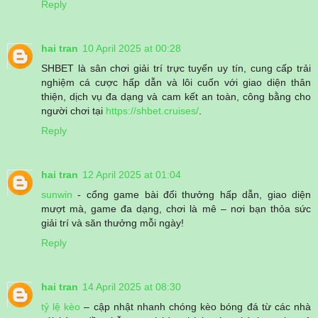
Reply
hai tran
10 April 2025 at 00:28
SHBET là sân chơi giải trí trực tuyến uy tín, cung cấp trải
nghiệm cá cược hấp dẫn và lôi cuốn với giao diện thân
thiện, dịch vụ đa dạng và cam kết an toàn, công bằng cho
người chơi tại
https://shbet.cruises/
.
Reply
hai tran
12 April 2025 at 01:04
sunwin
- cổng game bài đổi thưởng hấp dẫn, giao diện
mượt mà, game đa dạng, chơi là mê – nơi bạn thỏa sức
giải trí và săn thưởng mỗi ngày!
Reply
hai tran
14 April 2025 at 08:30
tỷ lệ kèo
– cập nhật nhanh chóng kèo bóng đá từ các nhà