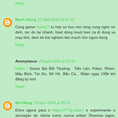
Reply
Manh Hung
27 April 2025 at 03:23
Cong game
kubet11
tu hao so huu nen tang cong nghe on
dinh, toc do tai nhanh, hoat dong muot tren ca di dong va
may tinh, dem lai trai nghiem lien mach cho nguoi dung.
Reply
Anonymous
29 April 2025 at 01:44
K9bet
- Game Bài Đổi Thưởng : Tiến Lên, Poker, Phỏm,
Mậu Binh, Tài Xỉu, Nổ Hũ, Bắn Cá,.. Nhận ngay 199k khi
đăng ký mới
Reply
Bùi Hùng
29 April 2025 at 05:33
Entre agora para o
https://777g.poker/
e experimente a
sensação de vitória como nunca antes! Diversos jogos,