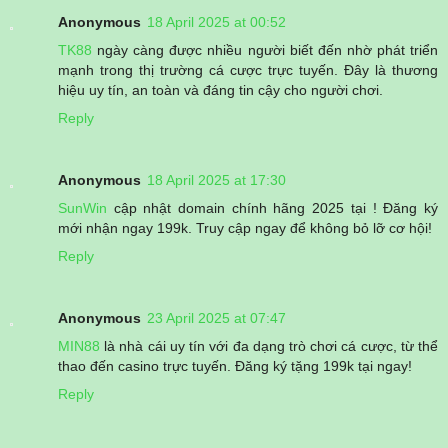
Anonymous
18 April 2025 at 00:52
TK88
ngày càng được nhiều người biết đến nhờ phát triển
mạnh trong thị trường cá cược trực tuyến. Đây là thương
hiệu uy tín, an toàn và đáng tin cậy cho người chơi.
Reply
Anonymous
18 April 2025 at 17:30
SunWin
cập nhật domain chính hãng 2025 tại ! Đăng ký
mới nhận ngay 199k. Truy cập ngay để không bỏ lỡ cơ hội!
Reply
Anonymous
23 April 2025 at 07:47
MIN88
là nhà cái uy tín với đa dạng trò chơi cá cược, từ thể
thao đến casino trực tuyến. Đăng ký tặng 199k tại ngay!
Reply