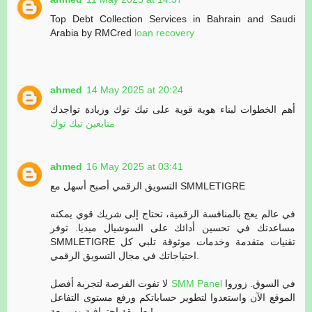
Top Debt Collection Services in Bahrain and Saudi
Arabia by RMCred
loan recovery
ahmed
14 May 2025 at 20:24
أهم الخطوات لبناء هوية قوية على تيك توك وزيادة تواجدك
متابعين تيك توك
ahmed
16 May 2025 at 03:41
التسويق الرقمي أصبح أسهل مع SMMLETIGRE
في عالم يعج بالمنافسة الرقمية، تحتاج إلى شريك قوي يمكنه
مساعدتك في تحسين أدائك على السوشيال ميديا. توفر
SMMLETIGRE تقنيات متقدمة وخدمات موثوقة تلبي كل
احتياجاتك في مجال التسويق الرقمي.
لا تفوت الفرصة لتجربة أفضل
SMM Panel
في السوق. زوروا
الموقع الآن واستعدوا لتطوير حساباتكم ورفع مستوى التفاعل
بطريقة احترافية وسريعة!