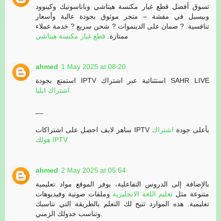
تسوق أفضل قطع غيار مكنسة هيتاشي وباناسونيك وكينوود
وبيسيل في مقشة – متجر موثوق بجودة عالية وأسعار
تنافسية. ? ضمان على الدينموات ? شحن سريع ? خدمة عملاء
ممتازة.
قطع غيار مكنسة هيتاشي
ahmed
1 May 2025 at 08:20
استمتع بجودة IPTV استثنائية عبر اشتراك SAHR LIVE
اشتراك ايليا
__
ساهر لايف احصل على اشتراكات IPTV بأعلى جودة
اشتراك
هولك IPTV
ahmed
2 May 2025 at 05:54
بالإضافة إلى الدروس التفاعلية، يوفر الموقع مواد تعليمية
متنوعة مثل
تعليم اللغة الانجليزية
وملفات صوتية وفيديوهات
تعليمية. هذه الموارد تتيح لك التعلم بالطريقة التي تناسبك
وتناسب جدولك الزمني.