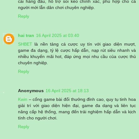
cái hàng đầu, hỗ trợ soi kèo chính xác, phù hợp cho cả
người mới lẫn dân chơi chuyên nghiệp.
Reply
hai tran
16 April 2025 at 03:40
SHBET
là nền tảng cá cược uy tín với giao diện mượt,
game đa dạng, tỷ lệ cược hấp dẫn, nạp rút siêu nhanh và
nhiều khuyến mãi hot, đáp ứng mọi nhu cầu của cược thủ
chuyên nghiệp.
Reply
Anonymous
16 April 2025 at 18:13
Kwin
– cổng game bài đổi thưởng đỉnh cao, quy tụ tinh hoa
giải trí với giao diện hiện đại, game đa dạng và liên tục
nâng cấp hệ thống, mang đến trải nghiệm hấp dẫn và kịch
tính cho người chơi.
Reply