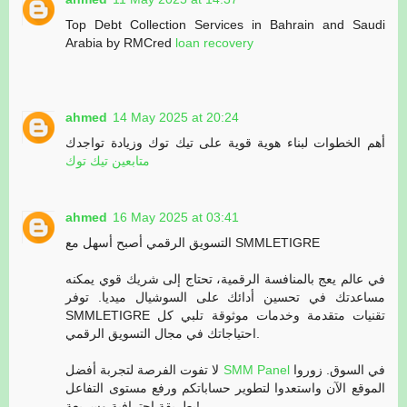
Top Debt Collection Services in Bahrain and Saudi
Arabia by RMCred
loan recovery
ahmed
14 May 2025 at 20:24
أهم الخطوات لبناء هوية قوية على تيك توك وزيادة تواجدك
متابعين تيك توك
ahmed
16 May 2025 at 03:41
التسويق الرقمي أصبح أسهل مع SMMLETIGRE
في عالم يعج بالمنافسة الرقمية، تحتاج إلى شريك قوي يمكنه
مساعدتك في تحسين أدائك على السوشيال ميديا. توفر
SMMLETIGRE تقنيات متقدمة وخدمات موثوقة تلبي كل
احتياجاتك في مجال التسويق الرقمي.
لا تفوت الفرصة لتجربة أفضل
SMM Panel
في السوق. زوروا
الموقع الآن واستعدوا لتطوير حساباتكم ورفع مستوى التفاعل
بطريقة احترافية وسريعة!