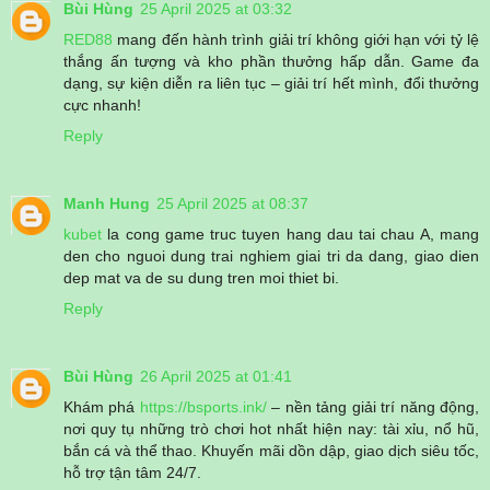
Bùi Hùng
25 April 2025 at 03:32
RED88
mang đến hành trình giải trí không giới hạn với tỷ lệ
thắng ấn tượng và kho phần thưởng hấp dẫn. Game đa
dạng, sự kiện diễn ra liên tục – giải trí hết mình, đổi thưởng
cực nhanh!
Reply
Manh Hung
25 April 2025 at 08:37
kubet
la cong game truc tuyen hang dau tai chau A, mang
den cho nguoi dung trai nghiem giai tri da dang, giao dien
dep mat va de su dung tren moi thiet bi.
Reply
Bùi Hùng
26 April 2025 at 01:41
Khám phá
https://bsports.ink/
– nền tảng giải trí năng động,
nơi quy tụ những trò chơi hot nhất hiện nay: tài xỉu, nổ hũ,
bắn cá và thể thao. Khuyến mãi dồn dập, giao dịch siêu tốc,
hỗ trợ tận tâm 24/7.