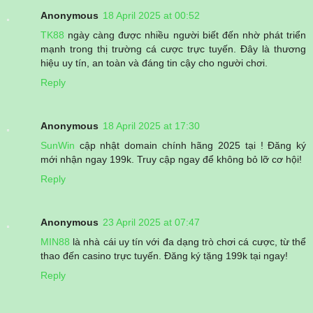
Anonymous
18 April 2025 at 00:52
TK88
ngày càng được nhiều người biết đến nhờ phát triển
mạnh trong thị trường cá cược trực tuyến. Đây là thương
hiệu uy tín, an toàn và đáng tin cậy cho người chơi.
Reply
Anonymous
18 April 2025 at 17:30
SunWin
cập nhật domain chính hãng 2025 tại ! Đăng ký
mới nhận ngay 199k. Truy cập ngay để không bỏ lỡ cơ hội!
Reply
Anonymous
23 April 2025 at 07:47
MIN88
là nhà cái uy tín với đa dạng trò chơi cá cược, từ thể
thao đến casino trực tuyến. Đăng ký tặng 199k tại ngay!
Reply