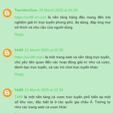
TranVanChan
20 March 2025 at 04:18
https://vn88-vn.com
là nền tảng hàng đầu mang đến trải
nghiệm giải trí trực tuyến phong phú, đa dạng, đáp ứng mọi
sở thích và nhu cầu của người dùng.
Reply
hb88
21 March 2025 at 02:08
https://soc88.men/
là một trang web và nền tảng trực tuyến,
chủ yếu liên quan đến các hoạt động giải trí như cá cược,
đánh bạc trực tuyến, và các trò chơi trực tuyến khác
Reply
hb88
21 March 2025 at 12:34
TA88
là một nền tảng cá cược trực tuyến phổ biến tại một
số khu vực, đặc biệt là ở các quốc gia châu Á. Tương tự
như các trang web cá cược khác