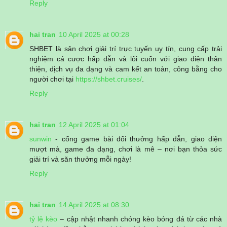
Reply
hai tran
10 April 2025 at 00:28
SHBET là sân chơi giải trí trực tuyến uy tín, cung cấp trải
nghiệm cá cược hấp dẫn và lôi cuốn với giao diện thân
thiện, dịch vụ đa dạng và cam kết an toàn, công bằng cho
người chơi tại
https://shbet.cruises/
.
Reply
hai tran
12 April 2025 at 01:04
sunwin
- cổng game bài đổi thưởng hấp dẫn, giao diện
mượt mà, game đa dạng, chơi là mê – nơi bạn thỏa sức
giải trí và săn thưởng mỗi ngày!
Reply
hai tran
14 April 2025 at 08:30
tỷ lệ kèo
– cập nhật nhanh chóng kèo bóng đá từ các nhà