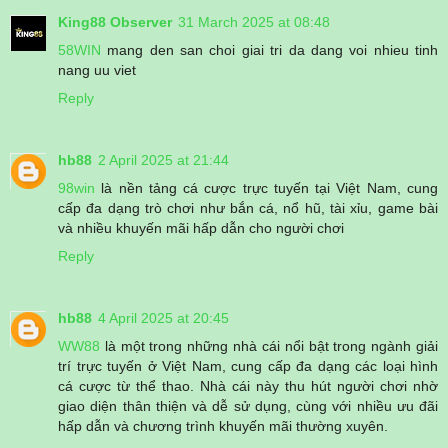
King88 Observer
31 March 2025 at 08:48
58WIN
mang den san choi giai tri da dang voi nhieu tinh
nang uu viet
Reply
hb88
2 April 2025 at 21:44
98win
là nền tảng cá cược trực tuyến tại Việt Nam, cung
cấp đa dạng trò chơi như bắn cá, nổ hũ, tài xỉu, game bài
và nhiều khuyến mãi hấp dẫn cho người chơi
Reply
hb88
4 April 2025 at 20:45
WW88
là một trong những nhà cái nổi bật trong ngành giải
trí trực tuyến ở Việt Nam, cung cấp đa dạng các loại hình
cá cược từ thể thao. Nhà cái này thu hút người chơi nhờ
giao diện thân thiện và dễ sử dụng, cùng với nhiều ưu đãi
hấp dẫn và chương trình khuyến mãi thường xuyên.