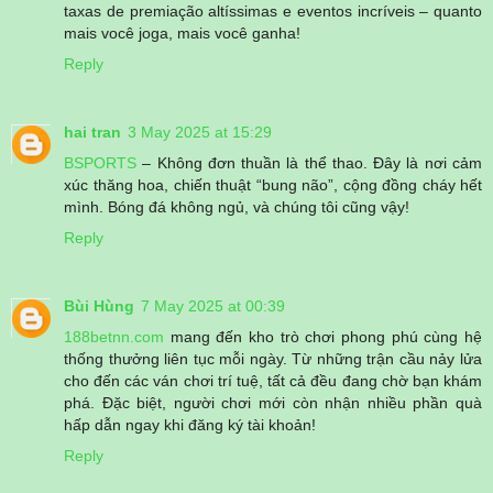
taxas de premiação altíssimas e eventos incríveis – quanto
mais você joga, mais você ganha!
Reply
hai tran
3 May 2025 at 15:29
BSPORTS
– Không đơn thuần là thể thao. Đây là nơi cảm
xúc thăng hoa, chiến thuật “bung não”, cộng đồng cháy hết
mình. Bóng đá không ngủ, và chúng tôi cũng vậy!
Reply
Bùi Hùng
7 May 2025 at 00:39
188betnn.com
mang đến kho trò chơi phong phú cùng hệ
thống thưởng liên tục mỗi ngày. Từ những trận cầu nảy lửa
cho đến các ván chơi trí tuệ, tất cả đều đang chờ bạn khám
phá. Đặc biệt, người chơi mới còn nhận nhiều phần quà
hấp dẫn ngay khi đăng ký tài khoản!
Reply