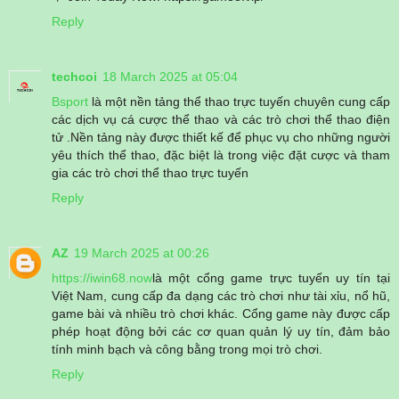
Reply
techcoi
18 March 2025 at 05:04
Bsport
là một nền tảng thể thao trực tuyến chuyên cung cấp
các dịch vụ cá cược thể thao và các trò chơi thể thao điện
tử .Nền tảng này được thiết kế để phục vụ cho những người
yêu thích thể thao, đặc biệt là trong việc đặt cược và tham
gia các trò chơi thể thao trực tuyến
Reply
AZ
19 March 2025 at 00:26
https://iwin68.now
là một cổng game trực tuyến uy tín tại
Việt Nam, cung cấp đa dạng các trò chơi như tài xỉu, nổ hũ,
game bài và nhiều trò chơi khác. Cổng game này được cấp
phép hoạt động bởi các cơ quan quản lý uy tín, đảm bảo
tính minh bạch và công bằng trong mọi trò chơi.
Reply