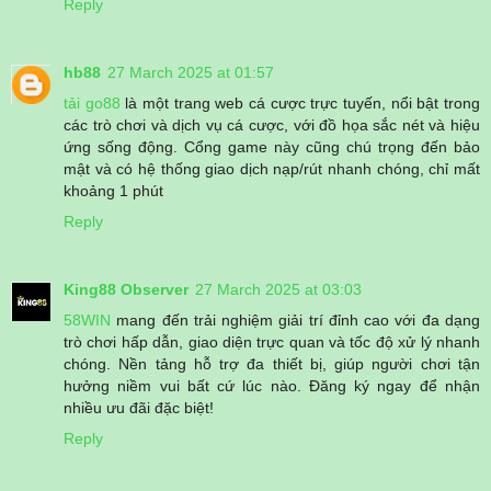
Reply
hb88
27 March 2025 at 01:57
tải go88
là một trang web cá cược trực tuyến, nổi bật trong
các trò chơi và dịch vụ cá cược, với đồ họa sắc nét và hiệu
ứng sống động. Cổng game này cũng chú trọng đến bảo
mật và có hệ thống giao dịch nạp/rút nhanh chóng, chỉ mất
khoảng 1 phút
Reply
King88 Observer
27 March 2025 at 03:03
58WIN
mang đến trải nghiệm giải trí đỉnh cao với đa dạng
trò chơi hấp dẫn, giao diện trực quan và tốc độ xử lý nhanh
chóng. Nền tảng hỗ trợ đa thiết bị, giúp người chơi tận
hưởng niềm vui bất cứ lúc nào. Đăng ký ngay để nhận
nhiều ưu đãi đặc biệt!
Reply