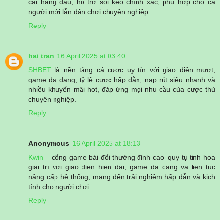
cái hàng đầu, hỗ trợ soi kèo chính xác, phù hợp cho cả
người mới lẫn dân chơi chuyên nghiệp.
Reply
hai tran
16 April 2025 at 03:40
SHBET
là nền tảng cá cược uy tín với giao diện mượt,
game đa dạng, tỷ lệ cược hấp dẫn, nạp rút siêu nhanh và
nhiều khuyến mãi hot, đáp ứng mọi nhu cầu của cược thủ
chuyên nghiệp.
Reply
Anonymous
16 April 2025 at 18:13
Kwin
– cổng game bài đổi thưởng đỉnh cao, quy tụ tinh hoa
giải trí với giao diện hiện đại, game đa dạng và liên tục
nâng cấp hệ thống, mang đến trải nghiệm hấp dẫn và kịch
tính cho người chơi.
Reply