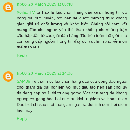
hb88
28 March 2025 at 06:40
Xoilac TV
tự hào là lựa chọn hàng đầu của những tín đồ
bóng đá trực tuyến, nơi bạn sẽ được thưởng thức không
gian giải trí chất lượng và khác biệt. Chúng tôi cam kết
mang đến cho người yêu thể thao không chỉ những trận
cầu hấp dẫn từ các giải đấu hàng đầu trên toàn thế giới, mà
còn cung cấp nguồn thông tin đầy đủ và chính xác về môn
thể thao vua.
Reply
hb88
28 March 2025 at 14:06
SAM86
tro thanh su lua chon hang dau cua dong dao nguoi
choi tham gia trai nghiem Voi muc tieu tao nen san choi uy
tin dang cap so 1 thi truong game Viet nen tang da khong
ngung co gang hoc hoi duc rut kinh nghiem va hoan thien
Dac biet chi sau mot thoi gian ngan ra doi tinh den thoi diem
hien nay
Reply