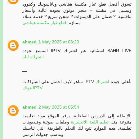
تسوق أفضل قطع غيار مكنسة هيتاشي وباناسونيك وكينوود
وبيسيل في مقشة – متجر موثوق بجودة عالية وأسعار
تنافسية. ? ضمان على الدينموات ? شحن سريع ? خدمة عملاء
ممتازة.
قطع غيار مكنسة هيتاشي
ahmed
1 May 2025 at 08:20
استمتع بجودة IPTV استثنائية عبر اشتراك SAHR LIVE
اشتراك ايليا
__
ساهر لايف احصل على اشتراكات IPTV بأعلى جودة
اشتراك
هولك IPTV
ahmed
2 May 2025 at 05:54
بالإضافة إلى الدروس التفاعلية، يوفر الموقع مواد تعليمية
متنوعة مثل
تعليم اللغة الانجليزية
وملفات صوتية وفيديوهات
تعليمية. هذه الموارد تتيح لك التعلم بالطريقة التي تناسبك
وتناسب جدولك الزمني.