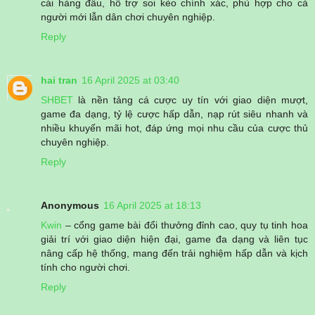
cái hàng đầu, hỗ trợ soi kèo chính xác, phù hợp cho cả
người mới lẫn dân chơi chuyên nghiệp.
Reply
hai tran
16 April 2025 at 03:40
SHBET
là nền tảng cá cược uy tín với giao diện mượt,
game đa dạng, tỷ lệ cược hấp dẫn, nạp rút siêu nhanh và
nhiều khuyến mãi hot, đáp ứng mọi nhu cầu của cược thủ
chuyên nghiệp.
Reply
Anonymous
16 April 2025 at 18:13
Kwin
– cổng game bài đổi thưởng đỉnh cao, quy tụ tinh hoa
giải trí với giao diện hiện đại, game đa dạng và liên tục
nâng cấp hệ thống, mang đến trải nghiệm hấp dẫn và kịch
tính cho người chơi.
Reply