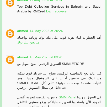
Top Debt Collection Services in Bahrain and Saudi
Arabia by RMCred
loan recovery
ahmed
14 May 2025 at 20:24
أهم الخطوات لبناء هوية قوية على تيك توك وزيادة تواجدك
متابعين تيك توك
ahmed
16 May 2025 at 03:41
التسويق الرقمي أصبح أسهل مع SMMLETIGRE
في عالم يعج بالمنافسة الرقمية، تحتاج إلى شريك قوي يمكنه
مساعدتك في تحسين أدائك على السوشيال ميديا. توفر
SMMLETIGRE تقنيات متقدمة وخدمات موثوقة تلبي كل
احتياجاتك في مجال التسويق الرقمي.
لا تفوت الفرصة لتجربة أفضل
SMM Panel
في السوق. زوروا
الموقع الآن واستعدوا لتطوير حساباتكم ورفع مستوى التفاعل
بطريقة احترافية وسريعة!