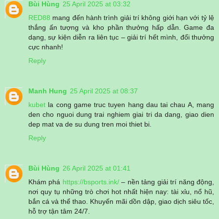
Bùi Hùng
25 April 2025 at 03:32
RED88
mang đến hành trình giải trí không giới hạn với tỷ lệ
thắng ấn tượng và kho phần thưởng hấp dẫn. Game đa
dạng, sự kiện diễn ra liên tục – giải trí hết mình, đổi thưởng
cực nhanh!
Reply
Manh Hung
25 April 2025 at 08:37
kubet
la cong game truc tuyen hang dau tai chau A, mang
den cho nguoi dung trai nghiem giai tri da dang, giao dien
dep mat va de su dung tren moi thiet bi.
Reply
Bùi Hùng
26 April 2025 at 01:41
Khám phá
https://bsports.ink/
– nền tảng giải trí năng động,
nơi quy tụ những trò chơi hot nhất hiện nay: tài xỉu, nổ hũ,
bắn cá và thể thao. Khuyến mãi dồn dập, giao dịch siêu tốc,
hỗ trợ tận tâm 24/7.