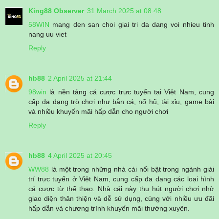
King88 Observer
31 March 2025 at 08:48
58WIN
mang den san choi giai tri da dang voi nhieu tinh
nang uu viet
Reply
hb88
2 April 2025 at 21:44
98win
là nền tảng cá cược trực tuyến tại Việt Nam, cung
cấp đa dạng trò chơi như bắn cá, nổ hũ, tài xỉu, game bài
và nhiều khuyến mãi hấp dẫn cho người chơi
Reply
hb88
4 April 2025 at 20:45
WW88
là một trong những nhà cái nổi bật trong ngành giải
trí trực tuyến ở Việt Nam, cung cấp đa dạng các loại hình
cá cược từ thể thao. Nhà cái này thu hút người chơi nhờ
giao diện thân thiện và dễ sử dụng, cùng với nhiều ưu đãi
hấp dẫn và chương trình khuyến mãi thường xuyên.