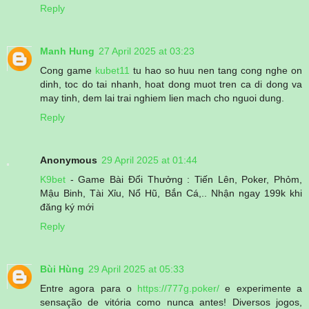
Reply
Manh Hung
27 April 2025 at 03:23
Cong game
kubet11
tu hao so huu nen tang cong nghe on
dinh, toc do tai nhanh, hoat dong muot tren ca di dong va
may tinh, dem lai trai nghiem lien mach cho nguoi dung.
Reply
Anonymous
29 April 2025 at 01:44
K9bet
- Game Bài Đổi Thưởng : Tiến Lên, Poker, Phỏm,
Mậu Binh, Tài Xỉu, Nổ Hũ, Bắn Cá,.. Nhận ngay 199k khi
đăng ký mới
Reply
Bùi Hùng
29 April 2025 at 05:33
Entre agora para o
https://777g.poker/
e experimente a
sensação de vitória como nunca antes! Diversos jogos,