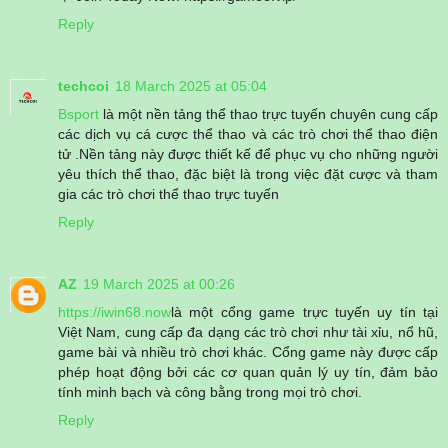
Reply
techcoi
18 March 2025 at 05:04
Bsport
là một nền tảng thể thao trực tuyến chuyên cung cấp
các dịch vụ cá cược thể thao và các trò chơi thể thao điện
tử .Nền tảng này được thiết kế để phục vụ cho những người
yêu thích thể thao, đặc biệt là trong việc đặt cược và tham
gia các trò chơi thể thao trực tuyến
Reply
AZ
19 March 2025 at 00:26
https://iwin68.now
là một cổng game trực tuyến uy tín tại
Việt Nam, cung cấp đa dạng các trò chơi như tài xỉu, nổ hũ,
game bài và nhiều trò chơi khác. Cổng game này được cấp
phép hoạt động bởi các cơ quan quản lý uy tín, đảm bảo
tính minh bạch và công bằng trong mọi trò chơi.
Reply