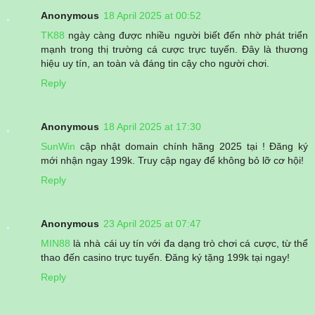
Anonymous
18 April 2025 at 00:52
TK88
ngày càng được nhiều người biết đến nhờ phát triển
mạnh trong thị trường cá cược trực tuyến. Đây là thương
hiệu uy tín, an toàn và đáng tin cậy cho người chơi.
Reply
Anonymous
18 April 2025 at 17:30
SunWin
cập nhật domain chính hãng 2025 tại ! Đăng ký
mới nhận ngay 199k. Truy cập ngay để không bỏ lỡ cơ hội!
Reply
Anonymous
23 April 2025 at 07:47
MIN88
là nhà cái uy tín với đa dạng trò chơi cá cược, từ thể
thao đến casino trực tuyến. Đăng ký tặng 199k tại ngay!
Reply