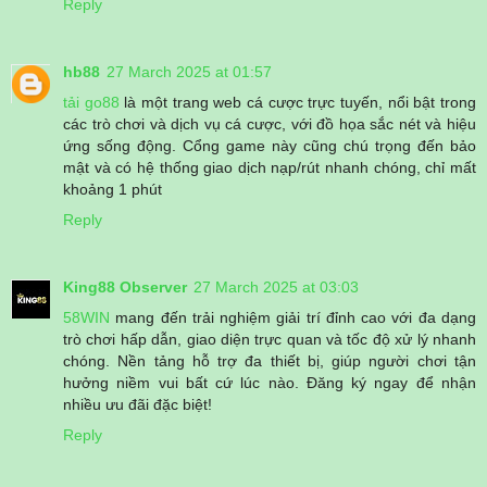
Reply
hb88
27 March 2025 at 01:57
tải go88
là một trang web cá cược trực tuyến, nổi bật trong
các trò chơi và dịch vụ cá cược, với đồ họa sắc nét và hiệu
ứng sống động. Cổng game này cũng chú trọng đến bảo
mật và có hệ thống giao dịch nạp/rút nhanh chóng, chỉ mất
khoảng 1 phút
Reply
King88 Observer
27 March 2025 at 03:03
58WIN
mang đến trải nghiệm giải trí đỉnh cao với đa dạng
trò chơi hấp dẫn, giao diện trực quan và tốc độ xử lý nhanh
chóng. Nền tảng hỗ trợ đa thiết bị, giúp người chơi tận
hưởng niềm vui bất cứ lúc nào. Đăng ký ngay để nhận
nhiều ưu đãi đặc biệt!
Reply