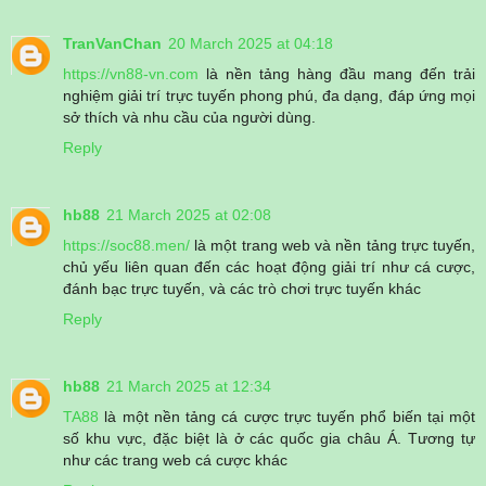
TranVanChan
20 March 2025 at 04:18
https://vn88-vn.com
là nền tảng hàng đầu mang đến trải
nghiệm giải trí trực tuyến phong phú, đa dạng, đáp ứng mọi
sở thích và nhu cầu của người dùng.
Reply
hb88
21 March 2025 at 02:08
https://soc88.men/
là một trang web và nền tảng trực tuyến,
chủ yếu liên quan đến các hoạt động giải trí như cá cược,
đánh bạc trực tuyến, và các trò chơi trực tuyến khác
Reply
hb88
21 March 2025 at 12:34
TA88
là một nền tảng cá cược trực tuyến phổ biến tại một
số khu vực, đặc biệt là ở các quốc gia châu Á. Tương tự
như các trang web cá cược khác