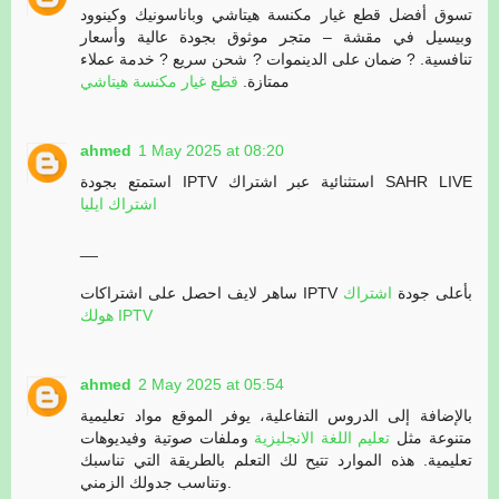
تسوق أفضل قطع غيار مكنسة هيتاشي وباناسونيك وكينوود
وبيسيل في مقشة – متجر موثوق بجودة عالية وأسعار
تنافسية. ? ضمان على الدينموات ? شحن سريع ? خدمة عملاء
ممتازة.
قطع غيار مكنسة هيتاشي
ahmed
1 May 2025 at 08:20
استمتع بجودة IPTV استثنائية عبر اشتراك SAHR LIVE
اشتراك ايليا
__
ساهر لايف احصل على اشتراكات IPTV بأعلى جودة
اشتراك
هولك IPTV
ahmed
2 May 2025 at 05:54
بالإضافة إلى الدروس التفاعلية، يوفر الموقع مواد تعليمية
متنوعة مثل
تعليم اللغة الانجليزية
وملفات صوتية وفيديوهات
تعليمية. هذه الموارد تتيح لك التعلم بالطريقة التي تناسبك
وتناسب جدولك الزمني.