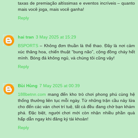
taxas de premiação altíssimas e eventos incríveis – quanto
mais você joga, mais você ganha!
Reply
hai tran
3 May 2025 at 15:29
BSPORTS
– Không đơn thuần là thể thao. Đây là nơi cảm
xúc thăng hoa, chiến thuật “bung não”, cộng đồng cháy hết
mình. Bóng đá không ngủ, và chúng tôi cũng vậy!
Reply
Bùi Hùng
7 May 2025 at 00:39
188betnn.com
mang đến kho trò chơi phong phú cùng hệ
thống thưởng liên tục mỗi ngày. Từ những trận cầu nảy lửa
cho đến các ván chơi trí tuệ, tất cả đều đang chờ bạn khám
phá. Đặc biệt, người chơi mới còn nhận nhiều phần quà
hấp dẫn ngay khi đăng ký tài khoản!
Reply