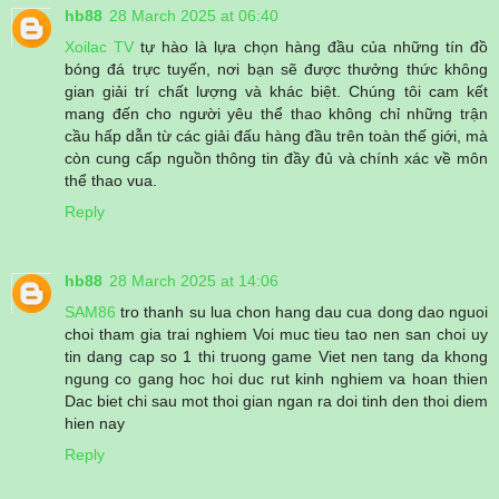
hb88
28 March 2025 at 06:40
Xoilac TV
tự hào là lựa chọn hàng đầu của những tín đồ
bóng đá trực tuyến, nơi bạn sẽ được thưởng thức không
gian giải trí chất lượng và khác biệt. Chúng tôi cam kết
mang đến cho người yêu thể thao không chỉ những trận
cầu hấp dẫn từ các giải đấu hàng đầu trên toàn thế giới, mà
còn cung cấp nguồn thông tin đầy đủ và chính xác về môn
thể thao vua.
Reply
hb88
28 March 2025 at 14:06
SAM86
tro thanh su lua chon hang dau cua dong dao nguoi
choi tham gia trai nghiem Voi muc tieu tao nen san choi uy
tin dang cap so 1 thi truong game Viet nen tang da khong
ngung co gang hoc hoi duc rut kinh nghiem va hoan thien
Dac biet chi sau mot thoi gian ngan ra doi tinh den thoi diem
hien nay
Reply