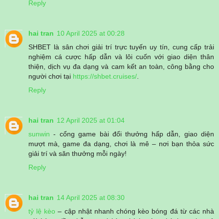
Reply
hai tran
10 April 2025 at 00:28
SHBET là sân chơi giải trí trực tuyến uy tín, cung cấp trải
nghiệm cá cược hấp dẫn và lôi cuốn với giao diện thân
thiện, dịch vụ đa dạng và cam kết an toàn, công bằng cho
người chơi tại
https://shbet.cruises/
.
Reply
hai tran
12 April 2025 at 01:04
sunwin
- cổng game bài đổi thưởng hấp dẫn, giao diện
mượt mà, game đa dạng, chơi là mê – nơi bạn thỏa sức
giải trí và săn thưởng mỗi ngày!
Reply
hai tran
14 April 2025 at 08:30
tỷ lệ kèo
– cập nhật nhanh chóng kèo bóng đá từ các nhà