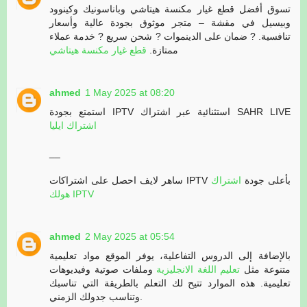
تسوق أفضل قطع غيار مكنسة هيتاشي وباناسونيك وكينوود
وبيسيل في مقشة – متجر موثوق بجودة عالية وأسعار
تنافسية. ? ضمان على الدينموات ? شحن سريع ? خدمة عملاء
ممتازة.
قطع غيار مكنسة هيتاشي
ahmed
1 May 2025 at 08:20
استمتع بجودة IPTV استثنائية عبر اشتراك SAHR LIVE
اشتراك ايليا
__
ساهر لايف احصل على اشتراكات IPTV بأعلى جودة
اشتراك
هولك IPTV
ahmed
2 May 2025 at 05:54
بالإضافة إلى الدروس التفاعلية، يوفر الموقع مواد تعليمية
متنوعة مثل
تعليم اللغة الانجليزية
وملفات صوتية وفيديوهات
تعليمية. هذه الموارد تتيح لك التعلم بالطريقة التي تناسبك
وتناسب جدولك الزمني.