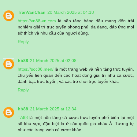
TranVanChan
20 March 2025 at 04:18
https://vn88-vn.com
là nền tảng hàng đầu mang đến trải
nghiệm giải trí trực tuyến phong phú, đa dạng, đáp ứng mọi
sở thích và nhu cầu của người dùng.
Reply
hb88
21 March 2025 at 02:08
https://soc88.men/
là một trang web và nền tảng trực tuyến,
chủ yếu liên quan đến các hoạt động giải trí như cá cược,
đánh bạc trực tuyến, và các trò chơi trực tuyến khác
Reply
hb88
21 March 2025 at 12:34
TA88
là một nền tảng cá cược trực tuyến phổ biến tại một
số khu vực, đặc biệt là ở các quốc gia châu Á. Tương tự
như các trang web cá cược khác