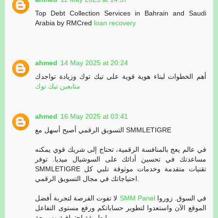
Top Debt Collection Services in Bahrain and Saudi
Arabia by RMCred
loan recovery
ahmed
14 May 2025 at 20:24
أهم الخطوات لبناء هوية قوية على تيك توك وزيادة تواجدك
متابعين تيك توك
ahmed
16 May 2025 at 03:41
التسويق الرقمي أصبح أسهل مع SMMLETIGRE
في عالم يعج بالمنافسة الرقمية، تحتاج إلى شريك قوي يمكنه
مساعدتك في تحسين أدائك على السوشيال ميديا. توفر
SMMLETIGRE تقنيات متقدمة وخدمات موثوقة تلبي كل
احتياجاتك في مجال التسويق الرقمي.
لا تفوت الفرصة لتجربة أفضل
SMM Panel
في السوق. زوروا
الموقع الآن واستعدوا لتطوير حساباتكم ورفع مستوى التفاعل
بطريقة احترافية وسريعة!