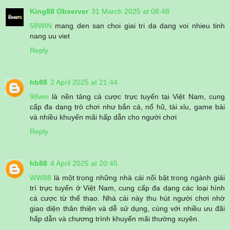
King88 Observer
31 March 2025 at 08:48
58WIN
mang den san choi giai tri da dang voi nhieu tinh
nang uu viet
Reply
hb88
2 April 2025 at 21:44
98win
là nền tảng cá cược trực tuyến tại Việt Nam, cung
cấp đa dạng trò chơi như bắn cá, nổ hũ, tài xỉu, game bài
và nhiều khuyến mãi hấp dẫn cho người chơi
Reply
hb88
4 April 2025 at 20:45
WW88
là một trong những nhà cái nổi bật trong ngành giải
trí trực tuyến ở Việt Nam, cung cấp đa dạng các loại hình
cá cược từ thể thao. Nhà cái này thu hút người chơi nhờ
giao diện thân thiện và dễ sử dụng, cùng với nhiều ưu đãi
hấp dẫn và chương trình khuyến mãi thường xuyên.