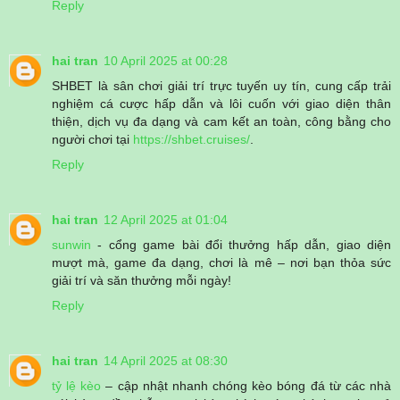
Reply
hai tran
10 April 2025 at 00:28
SHBET là sân chơi giải trí trực tuyến uy tín, cung cấp trải
nghiệm cá cược hấp dẫn và lôi cuốn với giao diện thân
thiện, dịch vụ đa dạng và cam kết an toàn, công bằng cho
người chơi tại
https://shbet.cruises/
.
Reply
hai tran
12 April 2025 at 01:04
sunwin
- cổng game bài đổi thưởng hấp dẫn, giao diện
mượt mà, game đa dạng, chơi là mê – nơi bạn thỏa sức
giải trí và săn thưởng mỗi ngày!
Reply
hai tran
14 April 2025 at 08:30
tỷ lệ kèo
– cập nhật nhanh chóng kèo bóng đá từ các nhà