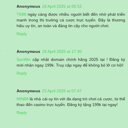
Anonymous
18 April 2025 at 00:52
TK88
ngày càng được nhiều người biết đến nhờ phát triển
mạnh trong thị trường cá cược trực tuyến. Đây là thương
hiệu uy tín, an toàn và đáng tin cậy cho người chơi.
Reply
Anonymous
18 April 2025 at 17:30
SunWin
cập nhật domain chính hãng 2025 tại ! Đăng ký
mới nhận ngay 199k. Truy cập ngay để không bỏ lỡ cơ hội!
Reply
Anonymous
23 April 2025 at 07:47
MIN88
là nhà cái uy tín với đa dạng trò chơi cá cược, từ thể
thao đến casino trực tuyến. Đăng ký tặng 199k tại ngay!
Reply