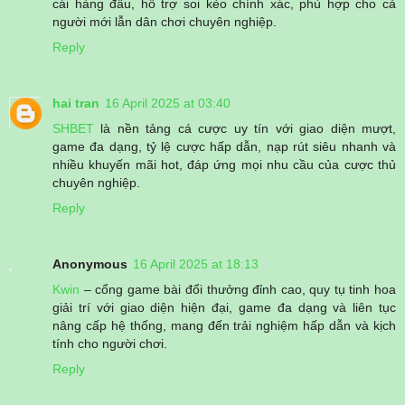
cái hàng đầu, hỗ trợ soi kèo chính xác, phù hợp cho cả
người mới lẫn dân chơi chuyên nghiệp.
Reply
hai tran
16 April 2025 at 03:40
SHBET
là nền tảng cá cược uy tín với giao diện mượt,
game đa dạng, tỷ lệ cược hấp dẫn, nạp rút siêu nhanh và
nhiều khuyến mãi hot, đáp ứng mọi nhu cầu của cược thủ
chuyên nghiệp.
Reply
Anonymous
16 April 2025 at 18:13
Kwin
– cổng game bài đổi thưởng đỉnh cao, quy tụ tinh hoa
giải trí với giao diện hiện đại, game đa dạng và liên tục
nâng cấp hệ thống, mang đến trải nghiệm hấp dẫn và kịch
tính cho người chơi.
Reply