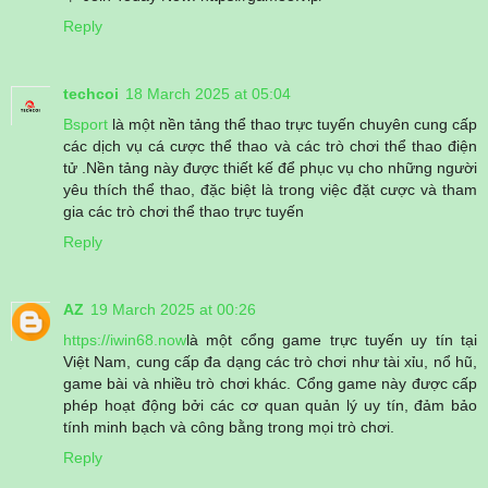
Reply
techcoi
18 March 2025 at 05:04
Bsport
là một nền tảng thể thao trực tuyến chuyên cung cấp
các dịch vụ cá cược thể thao và các trò chơi thể thao điện
tử .Nền tảng này được thiết kế để phục vụ cho những người
yêu thích thể thao, đặc biệt là trong việc đặt cược và tham
gia các trò chơi thể thao trực tuyến
Reply
AZ
19 March 2025 at 00:26
https://iwin68.now
là một cổng game trực tuyến uy tín tại
Việt Nam, cung cấp đa dạng các trò chơi như tài xỉu, nổ hũ,
game bài và nhiều trò chơi khác. Cổng game này được cấp
phép hoạt động bởi các cơ quan quản lý uy tín, đảm bảo
tính minh bạch và công bằng trong mọi trò chơi.
Reply