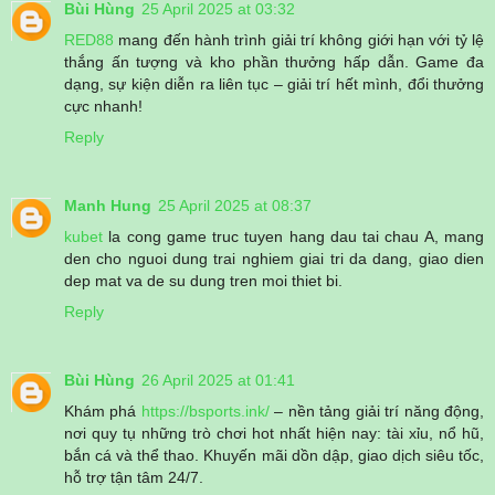
Bùi Hùng
25 April 2025 at 03:32
RED88
mang đến hành trình giải trí không giới hạn với tỷ lệ
thắng ấn tượng và kho phần thưởng hấp dẫn. Game đa
dạng, sự kiện diễn ra liên tục – giải trí hết mình, đổi thưởng
cực nhanh!
Reply
Manh Hung
25 April 2025 at 08:37
kubet
la cong game truc tuyen hang dau tai chau A, mang
den cho nguoi dung trai nghiem giai tri da dang, giao dien
dep mat va de su dung tren moi thiet bi.
Reply
Bùi Hùng
26 April 2025 at 01:41
Khám phá
https://bsports.ink/
– nền tảng giải trí năng động,
nơi quy tụ những trò chơi hot nhất hiện nay: tài xỉu, nổ hũ,
bắn cá và thể thao. Khuyến mãi dồn dập, giao dịch siêu tốc,
hỗ trợ tận tâm 24/7.