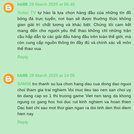
hb88
28 March 2025 at 06:40
Xoilac TV
tự hào là lựa chọn hàng đầu của những tín đồ
bóng đá trực tuyến, nơi bạn sẽ được thưởng thức không
gian giải trí chất lượng và khác biệt. Chúng tôi cam kết
mang đến cho người yêu thể thao không chỉ những trận
cầu hấp dẫn từ các giải đấu hàng đầu trên toàn thế giới, mà
còn cung cấp nguồn thông tin đầy đủ và chính xác về môn
thể thao vua.
Reply
hb88
28 March 2025 at 14:06
SAM86
tro thanh su lua chon hang dau cua dong dao nguoi
choi tham gia trai nghiem Voi muc tieu tao nen san choi uy
tin dang cap so 1 thi truong game Viet nen tang da khong
ngung co gang hoc hoi duc rut kinh nghiem va hoan thien
Dac biet chi sau mot thoi gian ngan ra doi tinh den thoi diem
hien nay
Reply