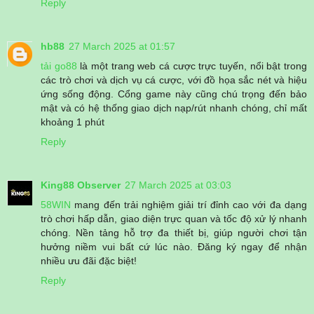
Reply
hb88
27 March 2025 at 01:57
tải go88
là một trang web cá cược trực tuyến, nổi bật trong
các trò chơi và dịch vụ cá cược, với đồ họa sắc nét và hiệu
ứng sống động. Cổng game này cũng chú trọng đến bảo
mật và có hệ thống giao dịch nạp/rút nhanh chóng, chỉ mất
khoảng 1 phút
Reply
King88 Observer
27 March 2025 at 03:03
58WIN
mang đến trải nghiệm giải trí đỉnh cao với đa dạng
trò chơi hấp dẫn, giao diện trực quan và tốc độ xử lý nhanh
chóng. Nền tảng hỗ trợ đa thiết bị, giúp người chơi tận
hưởng niềm vui bất cứ lúc nào. Đăng ký ngay để nhận
nhiều ưu đãi đặc biệt!
Reply