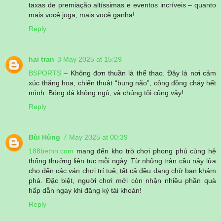
taxas de premiação altíssimas e eventos incríveis – quanto
mais você joga, mais você ganha!
Reply
hai tran
3 May 2025 at 15:29
BSPORTS
– Không đơn thuần là thể thao. Đây là nơi cảm
xúc thăng hoa, chiến thuật “bung não”, cộng đồng cháy hết
mình. Bóng đá không ngủ, và chúng tôi cũng vậy!
Reply
Bùi Hùng
7 May 2025 at 00:39
188betnn.com
mang đến kho trò chơi phong phú cùng hệ
thống thưởng liên tục mỗi ngày. Từ những trận cầu nảy lửa
cho đến các ván chơi trí tuệ, tất cả đều đang chờ bạn khám
phá. Đặc biệt, người chơi mới còn nhận nhiều phần quà
hấp dẫn ngay khi đăng ký tài khoản!
Reply