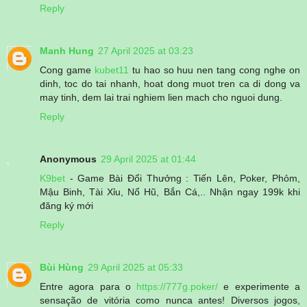
Reply
Manh Hung
27 April 2025 at 03:23
Cong game
kubet11
tu hao so huu nen tang cong nghe on
dinh, toc do tai nhanh, hoat dong muot tren ca di dong va
may tinh, dem lai trai nghiem lien mach cho nguoi dung.
Reply
Anonymous
29 April 2025 at 01:44
K9bet
- Game Bài Đổi Thưởng : Tiến Lên, Poker, Phỏm,
Mậu Binh, Tài Xỉu, Nổ Hũ, Bắn Cá,.. Nhận ngay 199k khi
đăng ký mới
Reply
Bùi Hùng
29 April 2025 at 05:33
Entre agora para o
https://777g.poker/
e experimente a
sensação de vitória como nunca antes! Diversos jogos,