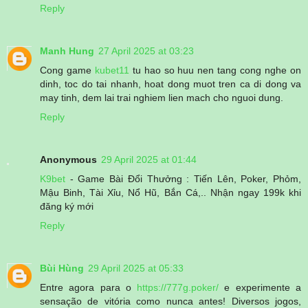
Reply
Manh Hung
27 April 2025 at 03:23
Cong game
kubet11
tu hao so huu nen tang cong nghe on
dinh, toc do tai nhanh, hoat dong muot tren ca di dong va
may tinh, dem lai trai nghiem lien mach cho nguoi dung.
Reply
Anonymous
29 April 2025 at 01:44
K9bet
- Game Bài Đổi Thưởng : Tiến Lên, Poker, Phỏm,
Mậu Binh, Tài Xỉu, Nổ Hũ, Bắn Cá,.. Nhận ngay 199k khi
đăng ký mới
Reply
Bùi Hùng
29 April 2025 at 05:33
Entre agora para o
https://777g.poker/
e experimente a
sensação de vitória como nunca antes! Diversos jogos,