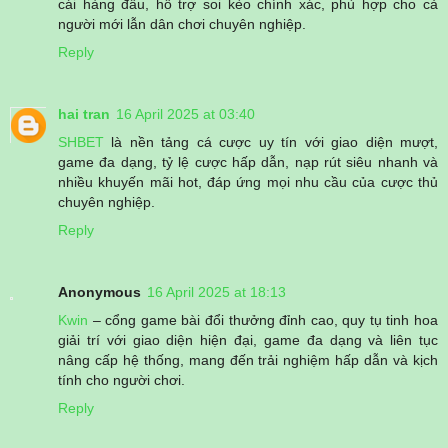
cái hàng đầu, hỗ trợ soi kèo chính xác, phù hợp cho cả
người mới lẫn dân chơi chuyên nghiệp.
Reply
hai tran
16 April 2025 at 03:40
SHBET
là nền tảng cá cược uy tín với giao diện mượt,
game đa dạng, tỷ lệ cược hấp dẫn, nạp rút siêu nhanh và
nhiều khuyến mãi hot, đáp ứng mọi nhu cầu của cược thủ
chuyên nghiệp.
Reply
Anonymous
16 April 2025 at 18:13
Kwin
– cổng game bài đổi thưởng đỉnh cao, quy tụ tinh hoa
giải trí với giao diện hiện đại, game đa dạng và liên tục
nâng cấp hệ thống, mang đến trải nghiệm hấp dẫn và kịch
tính cho người chơi.
Reply