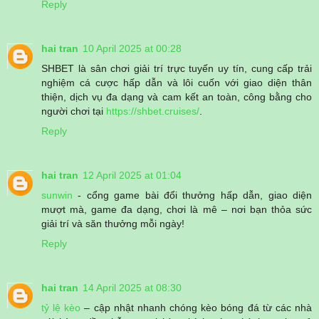
Reply
hai tran
10 April 2025 at 00:28
SHBET là sân chơi giải trí trực tuyến uy tín, cung cấp trải
nghiệm cá cược hấp dẫn và lôi cuốn với giao diện thân
thiện, dịch vụ đa dạng và cam kết an toàn, công bằng cho
người chơi tại
https://shbet.cruises/
.
Reply
hai tran
12 April 2025 at 01:04
sunwin
- cổng game bài đổi thưởng hấp dẫn, giao diện
mượt mà, game đa dạng, chơi là mê – nơi bạn thỏa sức
giải trí và săn thưởng mỗi ngày!
Reply
hai tran
14 April 2025 at 08:30
tỷ lệ kèo
– cập nhật nhanh chóng kèo bóng đá từ các nhà