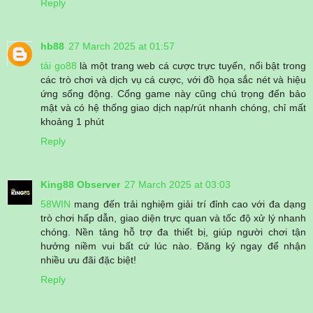
Reply
hb88
27 March 2025 at 01:57
tải go88
là một trang web cá cược trực tuyến, nổi bật trong
các trò chơi và dịch vụ cá cược, với đồ họa sắc nét và hiệu
ứng sống động. Cổng game này cũng chú trọng đến bảo
mật và có hệ thống giao dịch nạp/rút nhanh chóng, chỉ mất
khoảng 1 phút
Reply
King88 Observer
27 March 2025 at 03:03
58WIN
mang đến trải nghiệm giải trí đỉnh cao với đa dạng
trò chơi hấp dẫn, giao diện trực quan và tốc độ xử lý nhanh
chóng. Nền tảng hỗ trợ đa thiết bị, giúp người chơi tận
hưởng niềm vui bất cứ lúc nào. Đăng ký ngay để nhận
nhiều ưu đãi đặc biệt!
Reply