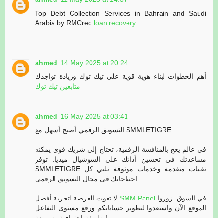
Top Debt Collection Services in Bahrain and Saudi
Arabia by RMCred
loan recovery
ahmed
14 May 2025 at 20:24
أهم الخطوات لبناء هوية قوية على تيك توك وزيادة تواجدك
متابعين تيك توك
ahmed
16 May 2025 at 03:41
التسويق الرقمي أصبح أسهل مع SMMLETIGRE
في عالم يعج بالمنافسة الرقمية، تحتاج إلى شريك قوي يمكنه
مساعدتك في تحسين أدائك على السوشيال ميديا. توفر
SMMLETIGRE تقنيات متقدمة وخدمات موثوقة تلبي كل
احتياجاتك في مجال التسويق الرقمي.
لا تفوت الفرصة لتجربة أفضل
SMM Panel
في السوق. زوروا
الموقع الآن واستعدوا لتطوير حساباتكم ورفع مستوى التفاعل
بطريقة احترافية وسريعة!