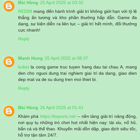
Bùi Hùng
25 April 2025 at 03:32
RED88
mang đến hành trình giải trí không giới hạn với tỷ lệ
thắng ấn tượng và kho phần thưởng hấp dẫn. Game đa
dạng, sự kiện diễn ra liên tục – giải trí hết mình, đổi thưởng
cực nhanh!
Reply
Manh Hung
25 April 2025 at 08:37
kubet
la cong game truc tuyen hang dau tai chau A, mang
den cho nguoi dung trai nghiem giai tri da dang, giao dien
dep mat va de su dung tren moi thiet bi.
Reply
Bùi Hùng
26 April 2025 at 01:41
Khám phá
https://bsports.ink/
– nền tảng giải trí năng động,
nơi quy tụ những trò chơi hot nhất hiện nay: tài xỉu, nổ hũ,
bắn cá và thể thao. Khuyến mãi dồn dập, giao dịch siêu tốc,
hỗ trợ tận tâm 24/7.