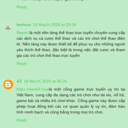
Reply
techcoi
18 March 2025 at 05:04
Bsport
là một nền tảng thể thao trực tuyến chuyên cung cấp
các dịch vụ cá cược thể thao và các trò chơi thể thao điện
tử .Nền tảng này được thiết kế để phục vụ cho những người
yêu thích thể thao, đặc biệt là trong việc đặt cược và tham
gia các trò chơi thể thao trực tuyến
Reply
AZ
19 March 2025 at 00:26
https://iwin68.now
là một cổng game trực tuyến uy tín tại
Việt Nam, cung cấp đa dạng các trò chơi như tài xỉu, nổ hũ,
game bài và nhiều trò chơi khác. Cổng game này được cấp
phép hoạt động bởi các cơ quan quản lý uy tín, đảm bảo
tính minh bạch và công bằng trong mọi trò chơi.
Reply