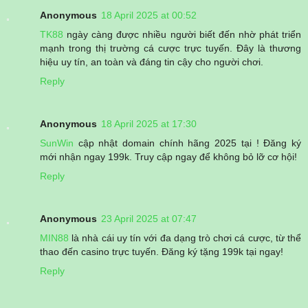
Anonymous
18 April 2025 at 00:52
TK88
ngày càng được nhiều người biết đến nhờ phát triển
mạnh trong thị trường cá cược trực tuyến. Đây là thương
hiệu uy tín, an toàn và đáng tin cậy cho người chơi.
Reply
Anonymous
18 April 2025 at 17:30
SunWin
cập nhật domain chính hãng 2025 tại ! Đăng ký
mới nhận ngay 199k. Truy cập ngay để không bỏ lỡ cơ hội!
Reply
Anonymous
23 April 2025 at 07:47
MIN88
là nhà cái uy tín với đa dạng trò chơi cá cược, từ thể
thao đến casino trực tuyến. Đăng ký tặng 199k tại ngay!
Reply