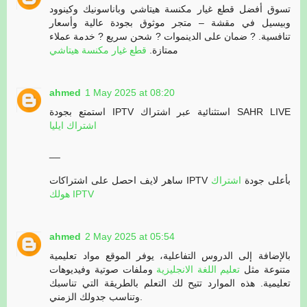
تسوق أفضل قطع غيار مكنسة هيتاشي وباناسونيك وكينوود
وبيسيل في مقشة – متجر موثوق بجودة عالية وأسعار
تنافسية. ? ضمان على الدينموات ? شحن سريع ? خدمة عملاء
ممتازة.
قطع غيار مكنسة هيتاشي
ahmed
1 May 2025 at 08:20
استمتع بجودة IPTV استثنائية عبر اشتراك SAHR LIVE
اشتراك ايليا
__
ساهر لايف احصل على اشتراكات IPTV بأعلى جودة
اشتراك
هولك IPTV
ahmed
2 May 2025 at 05:54
بالإضافة إلى الدروس التفاعلية، يوفر الموقع مواد تعليمية
متنوعة مثل
تعليم اللغة الانجليزية
وملفات صوتية وفيديوهات
تعليمية. هذه الموارد تتيح لك التعلم بالطريقة التي تناسبك
وتناسب جدولك الزمني.