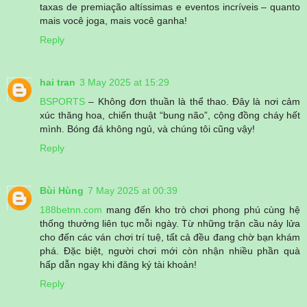
taxas de premiação altíssimas e eventos incríveis – quanto
mais você joga, mais você ganha!
Reply
hai tran
3 May 2025 at 15:29
BSPORTS
– Không đơn thuần là thể thao. Đây là nơi cảm
xúc thăng hoa, chiến thuật “bung não”, cộng đồng cháy hết
mình. Bóng đá không ngủ, và chúng tôi cũng vậy!
Reply
Bùi Hùng
7 May 2025 at 00:39
188betnn.com
mang đến kho trò chơi phong phú cùng hệ
thống thưởng liên tục mỗi ngày. Từ những trận cầu nảy lửa
cho đến các ván chơi trí tuệ, tất cả đều đang chờ bạn khám
phá. Đặc biệt, người chơi mới còn nhận nhiều phần quà
hấp dẫn ngay khi đăng ký tài khoản!
Reply