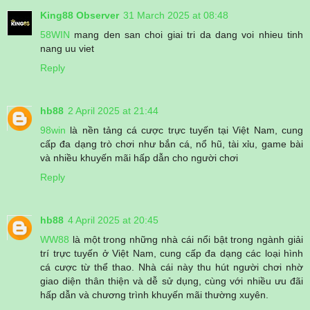
King88 Observer
31 March 2025 at 08:48
58WIN
mang den san choi giai tri da dang voi nhieu tinh
nang uu viet
Reply
hb88
2 April 2025 at 21:44
98win
là nền tảng cá cược trực tuyến tại Việt Nam, cung
cấp đa dạng trò chơi như bắn cá, nổ hũ, tài xỉu, game bài
và nhiều khuyến mãi hấp dẫn cho người chơi
Reply
hb88
4 April 2025 at 20:45
WW88
là một trong những nhà cái nổi bật trong ngành giải
trí trực tuyến ở Việt Nam, cung cấp đa dạng các loại hình
cá cược từ thể thao. Nhà cái này thu hút người chơi nhờ
giao diện thân thiện và dễ sử dụng, cùng với nhiều ưu đãi
hấp dẫn và chương trình khuyến mãi thường xuyên.