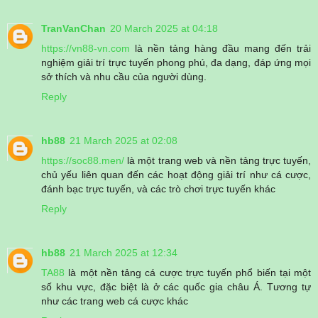
TranVanChan
20 March 2025 at 04:18
https://vn88-vn.com
là nền tảng hàng đầu mang đến trải
nghiệm giải trí trực tuyến phong phú, đa dạng, đáp ứng mọi
sở thích và nhu cầu của người dùng.
Reply
hb88
21 March 2025 at 02:08
https://soc88.men/
là một trang web và nền tảng trực tuyến,
chủ yếu liên quan đến các hoạt động giải trí như cá cược,
đánh bạc trực tuyến, và các trò chơi trực tuyến khác
Reply
hb88
21 March 2025 at 12:34
TA88
là một nền tảng cá cược trực tuyến phổ biến tại một
số khu vực, đặc biệt là ở các quốc gia châu Á. Tương tự
như các trang web cá cược khác