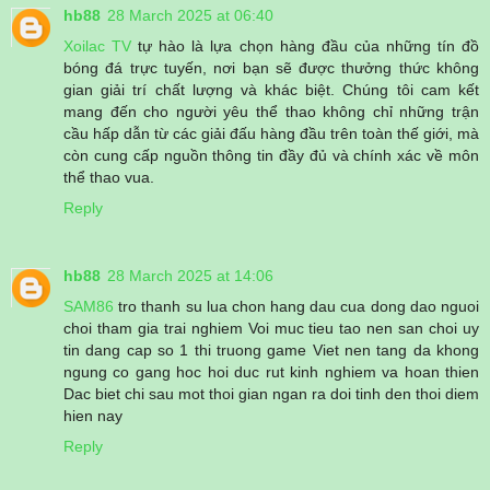
hb88
28 March 2025 at 06:40
Xoilac TV
tự hào là lựa chọn hàng đầu của những tín đồ
bóng đá trực tuyến, nơi bạn sẽ được thưởng thức không
gian giải trí chất lượng và khác biệt. Chúng tôi cam kết
mang đến cho người yêu thể thao không chỉ những trận
cầu hấp dẫn từ các giải đấu hàng đầu trên toàn thế giới, mà
còn cung cấp nguồn thông tin đầy đủ và chính xác về môn
thể thao vua.
Reply
hb88
28 March 2025 at 14:06
SAM86
tro thanh su lua chon hang dau cua dong dao nguoi
choi tham gia trai nghiem Voi muc tieu tao nen san choi uy
tin dang cap so 1 thi truong game Viet nen tang da khong
ngung co gang hoc hoi duc rut kinh nghiem va hoan thien
Dac biet chi sau mot thoi gian ngan ra doi tinh den thoi diem
hien nay
Reply